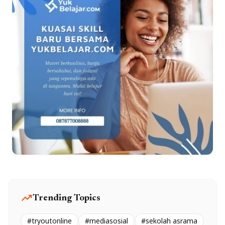
trending_up
Trending Topics
#tryoutonline
#mediasosial
#sekolah asrama