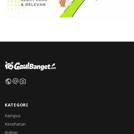
public
alternate_email
photo_camera
KATEGORI
Kampus
Kesehatan
Kuliner