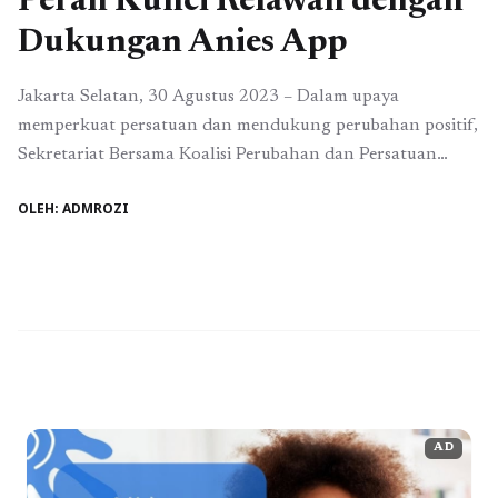
Peran Kunci Relawan dengan
Dukungan Anies App
Jakarta Selatan, 30 Agustus 2023 – Dalam upaya
memperkuat persatuan dan mendukung perubahan positif,
Sekretariat Bersama Koalisi Perubahan dan Persatuan
(KPP) merayakan Grand Launching Anies App: Menjaga
OLEH: ADMROZI
Suara, Mengawal Perubahan. Acara bersejarah ini
berlangsung di Jalan Brawijaya X, Jakarta Selatan, dan
telah menjadi pusat perhatian, karena mengintegrasikan
teknologi dan semangat perubahan. Aplikasi revolusioner
ini, yang ...
Baca Selengkapnya
AD