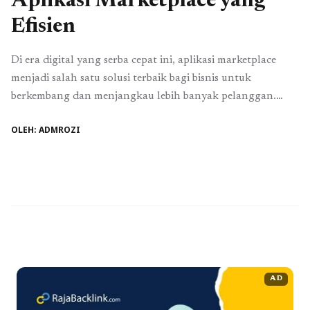
Aplikasi Marketplace yang
Efisien
Di era digital yang serba cepat ini, aplikasi marketplace
menjadi salah satu solusi terbaik bagi bisnis untuk
berkembang dan menjangkau lebih banyak pelanggan.
Tidak hanya perusahaan besar, usaha kecil dan menengah
OLEH: ADMROZI
(UKM) pun kini mulai melirik marketplace sebagai sarana
utama untuk memperluas jaringan penjualan mereka.
Namun, membuat aplikasi marketplace yang efisien, ramah
pengguna, dan mampu ...
Baca Selengkapnya
AD