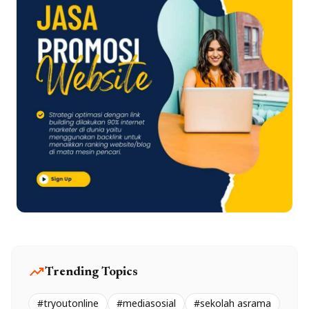
trending_up
Trending Topics
#tryoutonline
#mediasosial
#sekolah asrama