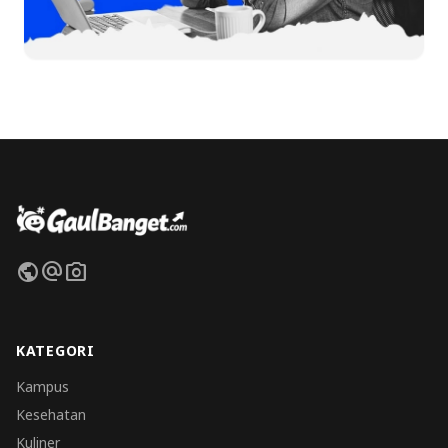
public
alternate_email
photo_camera
KATEGORI
Kampus
Kesehatan
Kuliner