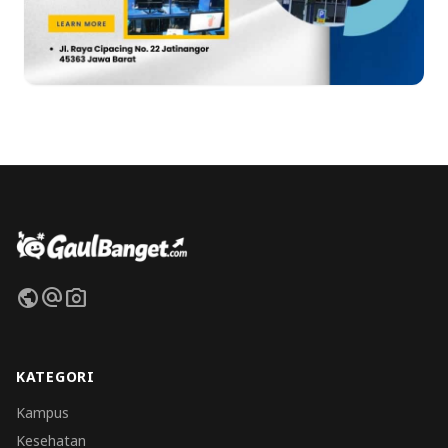
public
alternate_email
photo_camera
KATEGORI
Kampus
Kesehatan