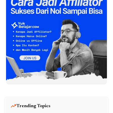
trending_up
Trending Topics