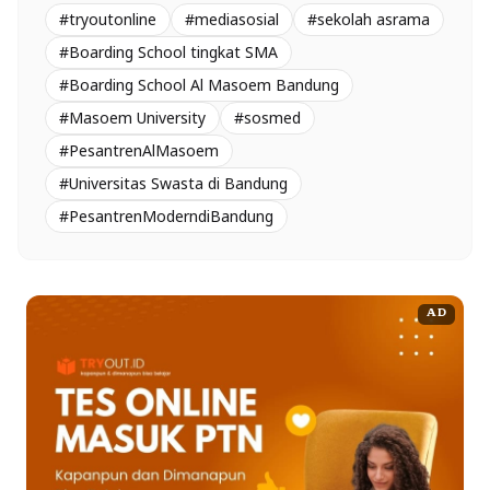
#tryoutonline
#mediasosial
#sekolah asrama
#Boarding School tingkat SMA
#Boarding School Al Masoem Bandung
#Masoem University
#sosmed
#PesantrenAlMasoem
#Universitas Swasta di Bandung
#PesantrenModerndiBandung
AD