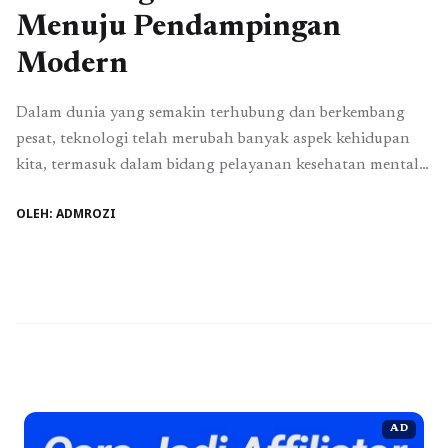
Menuju Pendampingan
Modern
Dalam dunia yang semakin terhubung dan berkembang
pesat, teknologi telah merubah banyak aspek kehidupan
kita, termasuk dalam bidang pelayanan kesehatan mental
dan emosional. Layanan bimbingan dan konseling tidak
OLEH: ADMROZI
terkecuali, mengalami transformasi signifikan dalam cara
layanan disampaikan kepada individu. Dalam artikel ini,
kita akan menjelajahi peran teknologi dalam layanan
bimbingan dan konseling serta bagaimana penggunaan
platform ...
Baca Selengkapnya
AD