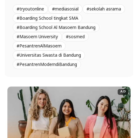
#tryoutonline
#mediasosial
#sekolah asrama
#Boarding School tingkat SMA
#Boarding School Al Masoem Bandung
#Masoem University
#sosmed
#PesantrenAlMasoem
#Universitas Swasta di Bandung
#PesantrenModerndiBandung
AD