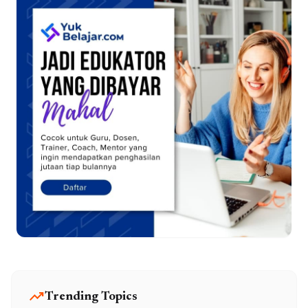
trending_up
Trending Topics