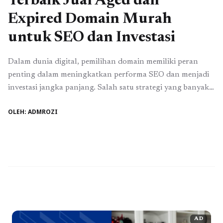
Terbaik Jual Aged dan
Expired Domain Murah
untuk SEO dan Investasi
Dalam dunia digital, pemilihan domain memiliki peran
penting dalam meningkatkan performa SEO dan menjadi
investasi jangka panjang. Salah satu strategi yang banyak
digunakan oleh para pelaku bisnis online dan digital
OLEH: ADMROZI
marketer adalah menggunakan aged domain dan expired
domain. Dengan menggunakan domain yang sudah
memiliki rekam jejak baik, website Anda bisa lebih cepat
naik peringkat di ...
Baca Selengkapnya
AD