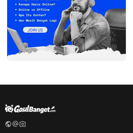
public
alternate_email
photo_camera