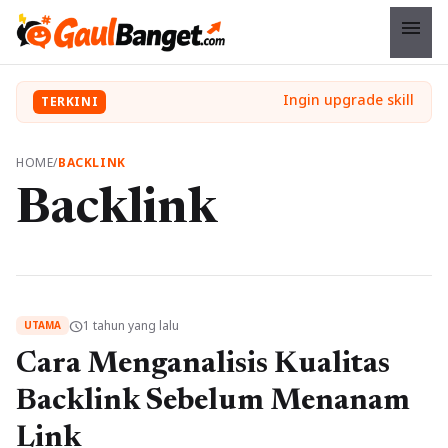
menu
TERKINI
HOME
/
BACKLINK
Backlink
1 tahun yang lalu
schedule
UTAMA
Cara Menganalisis Kualitas
Backlink Sebelum Menanam
Link