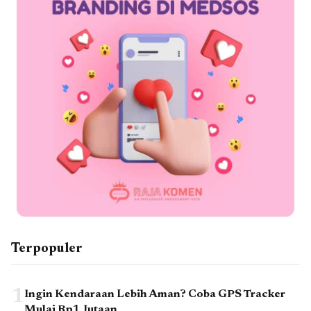
Terpopuler
1
Ingin Kendaraan Lebih Aman? Coba GPS Tracker
Mulai Rp1 Jutaan