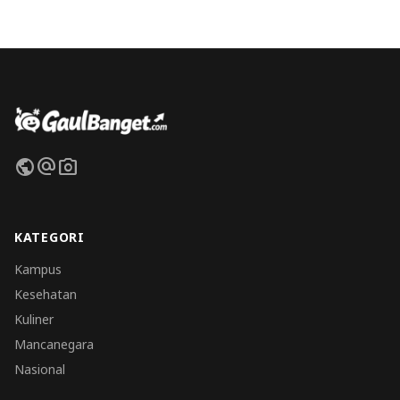
public
alternate_email
photo_camera
KATEGORI
Kampus
Kesehatan
Kuliner
Mancanegara
Nasional