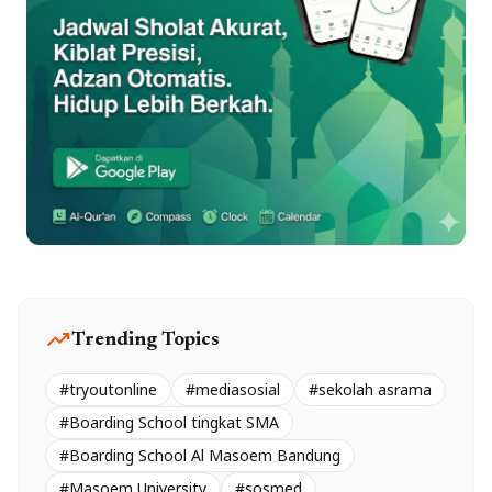
trending_up
Trending Topics
#tryoutonline
#mediasosial
#sekolah asrama
#Boarding School tingkat SMA
#Boarding School Al Masoem Bandung
#Masoem University
#sosmed