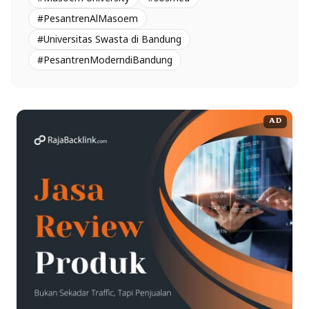
#PesantrenAlMasoem
#Universitas Swasta di Bandung
#PesantrenModerndiBandung
AD