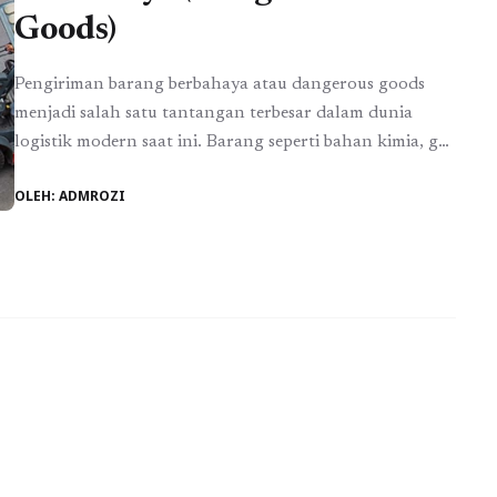
Goods)
Pengiriman barang berbahaya atau dangerous goods
menjadi salah satu tantangan terbesar dalam dunia
logistik modern saat ini. Barang seperti bahan kimia, gas
bertekanan, baterai lithium, hingga zat mudah terbakar
OLEH: ADMROZI
membutuhkan penanganan khusus agar tidak
membahayakan keselamatan manusia maupun
lingkungan. Di sinilah peran pihak profesional dalam
logistik menjadi sangat krusial, terutama dalam
memastikan seluruh proses pengiriman ...
Baca
Selengkapnya