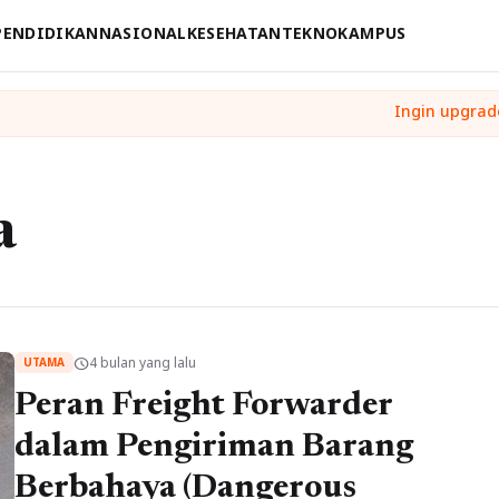
PENDIDIKAN
NASIONAL
KESEHATAN
TEKNO
KAMPUS
a
4 bulan yang lalu
schedule
UTAMA
Peran Freight Forwarder
dalam Pengiriman Barang
Berbahaya (Dangerous