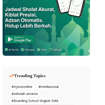
trending_up
Trending Topics
#tryoutonline
#mediasosial
#sekolah asrama
#Boarding School tingkat SMA