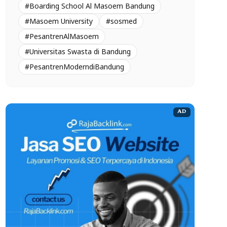
#Boarding School Al Masoem Bandung
#Masoem University
#sosmed
#PesantrenAlMasoem
#Universitas Swasta di Bandung
#PesantrenModerndiBandung
AD