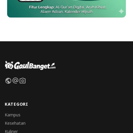
public
alternate_email
photo_camera
KATEGORI
Kampus
Kesehatan
Kuliner