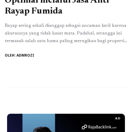
Optimal melalui Jasa Anti
Rayap Fumida
Rayap sering sekali dianggap sebagai ancaman kecil karena
ukurannya yang tidak kasat mata. Padahal, serangga ini
termasuk salah satu hama paling merugikan bagi properti,
baik rumah tinggal, gedung perkantoran, hingga
OLEH: ADMROZI
bangunan komersial. Tanpa penanganan yang tepat, rayap
dapat menggerogoti struktur bangunan secara perlahan
dan menyebabkan kerusakan serius yang nilainya bisa
mencapai puluhan hingga ratusan juta ...
Baca
Selengkapnya
AD