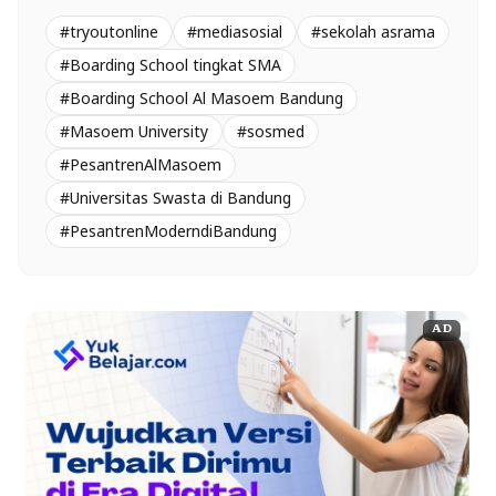
#tryoutonline
#mediasosial
#sekolah asrama
#Boarding School tingkat SMA
#Boarding School Al Masoem Bandung
#Masoem University
#sosmed
#PesantrenAlMasoem
#Universitas Swasta di Bandung
#PesantrenModerndiBandung
AD