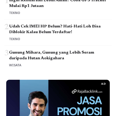
1
Ingin Kendaraan Lebih Aman? Coba GPS Tracker
Mulai Rp1 Jutaan
TEKNO
2
Udah Cek IMEI HP Belum? Hati-Hati Loh Bisa
Diblokir Kalau Belum Terdaftar!
TEKNO
3
Gunung Mihara, Gunung yang Lebih Seram
daripada Hutan Aokigahara
WISATA
AD