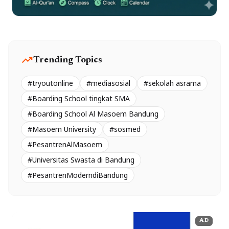
trending_up
Trending Topics
#tryoutonline
#mediasosial
#sekolah asrama
#Boarding School tingkat SMA
#Boarding School Al Masoem Bandung
#Masoem University
#sosmed
#PesantrenAlMasoem
#Universitas Swasta di Bandung
#PesantrenModerndiBandung
AD