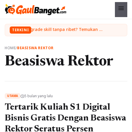
menu
Ingin upgrade skill tanpa ribet? Temukan kelas seru dan materi lengkap hanya di YukBelajar.com. Mulai langkah suksesmu hari ini! • Mau lulus? Latih dirimu dengan ribuan soal akurat di tryout.id.
TERKINI
HOME
/
BEASISWA REKTOR
Beasiswa Rektor
5 bulan yang lalu
schedule
UTAMA
Tertarik Kuliah S1 Digital
Bisnis Gratis Dengan Beasiswa
Rektor Seratus Persen