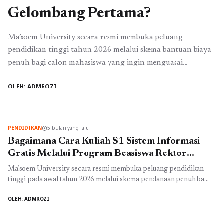
Gelombang Pertama?
Ma’soem University secara resmi membuka peluang
pendidikan tinggi tahun 2026 melalui skema bantuan biaya
penuh bagi calon mahasiswa yang ingin menguasai
ekosistem ekonomi kreatif. Kehadiran program studi
OLEH: ADMROZI
Digital Bisnis S1 menjadi sangat krusial karena sektor
industri modern saat ini sangat membutuhkan tenaga ahli
yang mampu mengintegrasikan manajemen bisnis dengan
teknologi informasi canggih. Urgensi topik ini ...
Baca
PENDIDIKAN
5 bulan yang lalu
schedule
Selengkapnya
Bagaimana Cara Kuliah S1 Sistem Informasi
Gratis Melalui Program Beasiswa Rektor
Kuota Terbatas
Ma’soem University secara resmi membuka peluang pendidikan
tinggi pada awal tahun 2026 melalui skema pendanaan penuh bagi
calon mahasiswa yang ingin mendalami teknologi digital.
OLEH: ADMROZI
Kehadiran program studi Sistem Informasi S1 menjadi sangat
krusial karena sektor industri modern saat ini membutuhkan