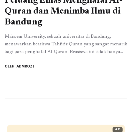
Peluang Emas Menghafal Al-
Quran dan Menimba Ilmu di
Bandung
Ma'soem University, sebuah universitas di Bandung,
menawarkan beasiswa Tahfidz Quran yang sangat menarik
bagi para penghafal Al-Quran. Beasiswa ini tidak hanya
memberikan kesempatan untuk menghafal Al-Quran lebih
OLEH: ADMROZI
lanjut, tetapi juga memberikan peluang untuk menimba
ilmu di berbagai jurusan yang tersedia di universitas ini.
Beasiswa Tahfidz Quran di Ma'soem University Beasiswa
Tahfidz Quran di Ma'soem University ...
Baca
Selengkapnya
AD