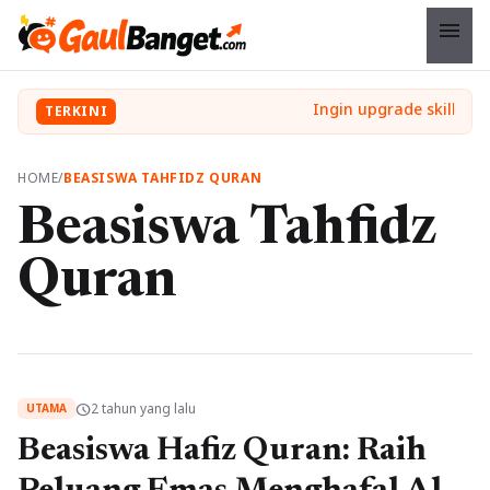
menu
TERKINI
HOME
/
BEASISWA TAHFIDZ QURAN
Beasiswa Tahfidz
Quran
2 tahun yang lalu
schedule
UTAMA
Beasiswa Hafiz Quran: Raih