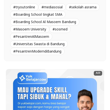
#tryoutonline
#mediasosial
#sekolah asrama
#Boarding School tingkat SMA
#Boarding School Al Masoem Bandung
#Masoem University
#sosmed
#PesantrenAlMasoem
#Universitas Swasta di Bandung
#PesantrenModerndiBandung
AD