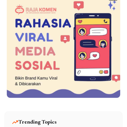
trending_up
Trending Topics