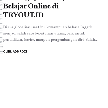
Belajar Online di
TRYOUT.ID
Di era globalisasi saat ini, kemampuan bahasa Inggris
menjadi salah satu kebutuhan utama, baik untuk
pendidikan, karier, maupun pengembangan diri. Salah
satu cara untuk mengukur kemampuan tersebut adalah
OLEH: ADMROZI
melalui tes TOEFL (Test of English as a Foreign
Language). Tes ini sudah menjadi standar internasional
yang digunakan oleh universitas, perusahaan
multinasional, hingga lembaga beasiswa di seluruh ...
Baca Selengkapnya