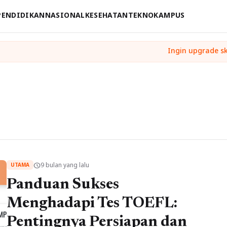
PENDIDIKAN
NASIONAL
KESEHATAN
TEKNO
KAMPUS
9 bulan yang lalu
schedule
UTAMA
Panduan Sukses
Menghadapi Tes TOEFL:
Pentingnya Persiapan dan