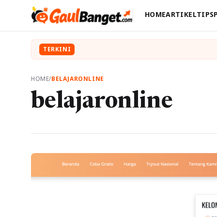
HOME
ARTIKEL
TIPS
TERKINI
HOME
/
BELAJARONLINE
belajaronline