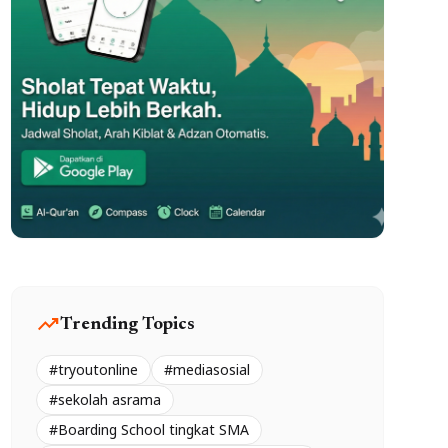
trending_up
Trending Topics
#tryoutonline
#mediasosial
#sekolah asrama
#Boarding School tingkat SMA