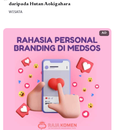
daripada Hutan Aokigahara
WISATA
AD