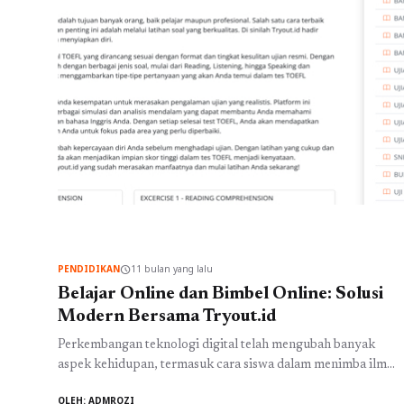
PENDIDIKAN
11 bulan yang lalu
schedule
Belajar Online dan Bimbel Online: Solusi
Modern Bersama Tryout.id
Perkembangan teknologi digital telah mengubah banyak
aspek kehidupan, termasuk cara siswa dalam menimba ilmu.
Jika dahulu belajar harus dilakukan tatap muka di sekolah
OLEH: ADMROZI