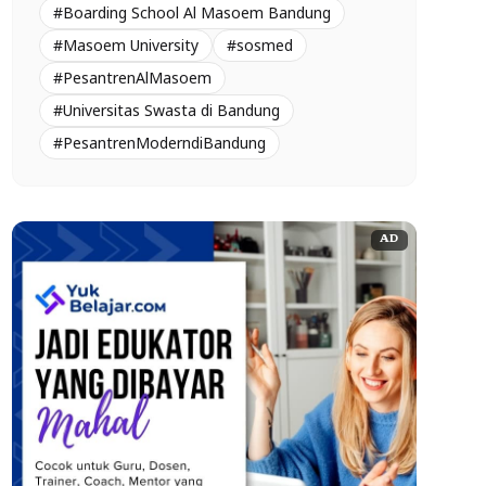
#Boarding School Al Masoem Bandung
#Masoem University
#sosmed
#PesantrenAlMasoem
#Universitas Swasta di Bandung
#PesantrenModerndiBandung
AD