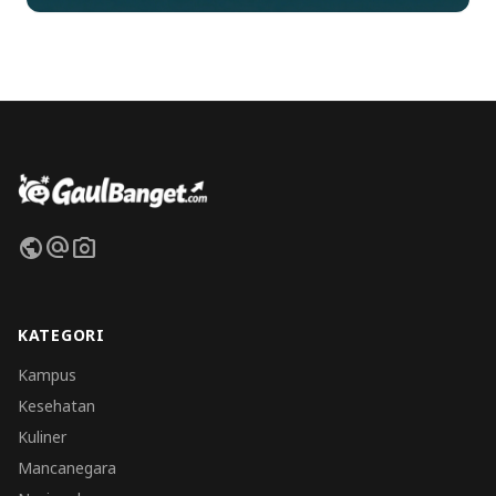
public
alternate_email
photo_camera
KATEGORI
Kampus
Kesehatan
Kuliner
Mancanegara