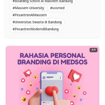
#Boarding School Al Masoem Bandung
#Masoem University
#sosmed
#PesantrenAlMasoem
#Universitas Swasta di Bandung
#PesantrenModerndiBandung
AD