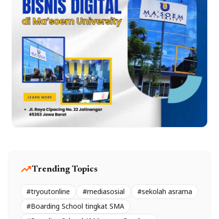
trending_up
Trending Topics
#tryoutonline
#mediasosial
#sekolah asrama
#Boarding School tingkat SMA