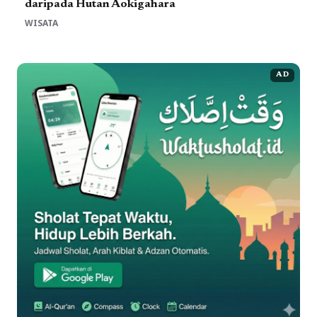
daripada Hutan Aokigahara
WISATA
AD