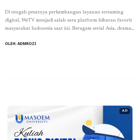
Di tengah pesatnya perkembangan layanan streaming
digital, WeTV menjadi salah satu platform hiburan favorit
masyarakat Indonesia saat ini. Beragam serial Asia, drama
lokal, hingga konten original eksklusif membuat WeTV
OLEH: ADMROZI
terus diminati. Namun, banyak tayangan unggulan hanya
bisa diakses melalui akun VIP. Inilah alasan mengapa
semakin banyak pengguna mencari cara membeli VIP
WeTV yang praktis, aman, ...
Baca Selengkapnya
AD