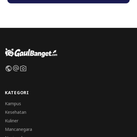
public
alternate_email
photo_camera
KATEGORI
Kampus
Kesehatan
Kuliner
Mancanegara