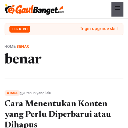
menu
TERKINI
HOME
/
BENAR
benar
1 tahun yang lalu
schedule
UTAMA
Cara Menentukan Konten
yang Perlu Diperbarui atau
Dihapus