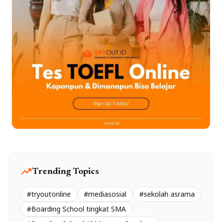
trending_up
Trending Topics
#tryoutonline
#mediasosial
#sekolah asrama
#Boarding School tingkat SMA