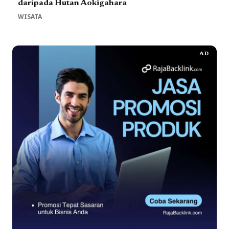
daripada Hutan Aokigahara
WISATA
AD