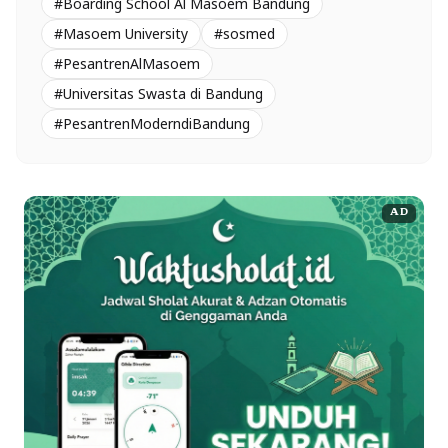
#Boarding School Al Masoem Bandung
#Masoem University
#sosmed
#PesantrenAlMasoem
#Universitas Swasta di Bandung
#PesantrenModerndiBandung
AD