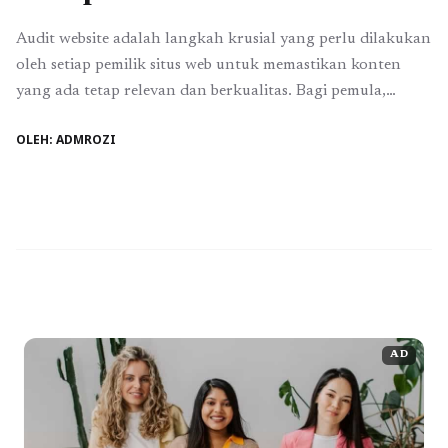
Audit website adalah langkah krusial yang perlu dilakukan
oleh setiap pemilik situs web untuk memastikan konten
yang ada tetap relevan dan berkualitas. Bagi pemula,
proses ini mungkin terasa menakutkan, namun dengan
OLEH: ADMROZI
sedikit pemahaman, Anda bisa melakukannya dengan
mudah. Dalam artikel ini, kita akan membahas cara
menentukan konten yang perlu diperbarui atau dihapus
demi meningkatkan posisi ...
Baca Selengkapnya
AD