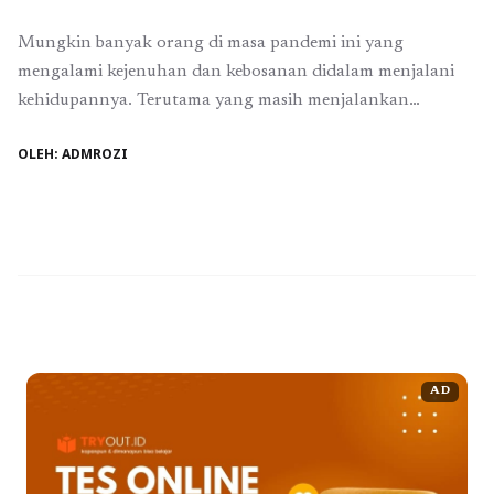
Mungkin banyak orang di masa pandemi ini yang
mengalami kejenuhan dan kebosanan didalam menjalani
kehidupannya. Terutama yang masih menjalankan
protokol kesehatan untuk tetap dirumah atau sedang
OLEH: ADMROZI
menjalankan karantina. Mungkin jika masa pandemi ini
berakhir kejenuhan tersebut bisa diobati dengan berwisata
dengan mengunjungi salah satu negara yang memiliki
banyak wisata alam dan kehidupan hewan-hewannya yang
lucu ...
Baca Selengkapnya
AD