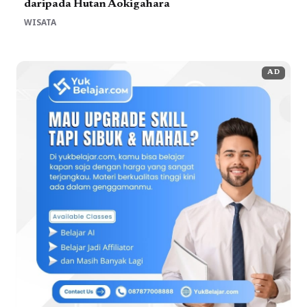
daripada Hutan Aokigahara
WISATA
AD