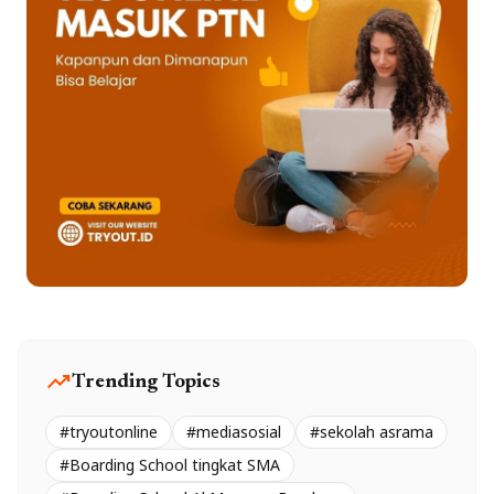
trending_up
Trending Topics
#tryoutonline
#mediasosial
#sekolah asrama
#Boarding School tingkat SMA