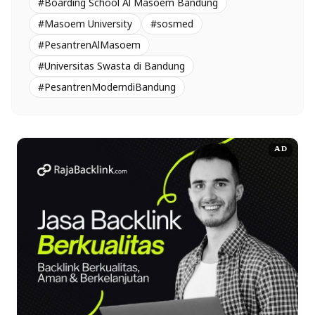
#Boarding School Al Masoem Bandung
#Masoem University
#sosmed
#PesantrenAlMasoem
#Universitas Swasta di Bandung
#PesantrenModerndiBandung
AD