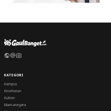
public
alternate_email
photo_camera
KATEGORI
Kampus
Kesehatan
Kuliner
Mancanegara