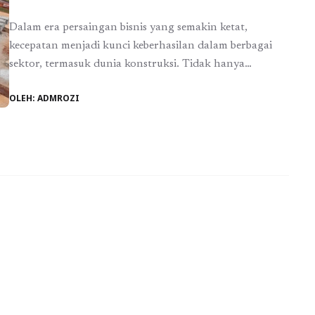
Dalam era persaingan bisnis yang semakin ketat,
kecepatan menjadi kunci keberhasilan dalam berbagai
sektor, termasuk dunia konstruksi. Tidak hanya
kualitas, tetapi kecepatan dan efisiensi dalam
OLEH: ADMROZI
menyelesaikan proyek menjadi penentu utama dalam
memenangkan pasar. Perusahaan yang mampu
mengeksekusi proyek dengan cepat dan tepat waktu
memiliki keunggulan kompetitif yang lebih besar,
terutama dalam pengembangan infrastruktur bisnis
seperti ...
Baca Selengkapnya