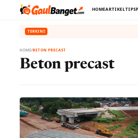
HOME
ARTIKEL
TIPS
TERKINI
HOME
/
BETON PRECAST
Beton precast