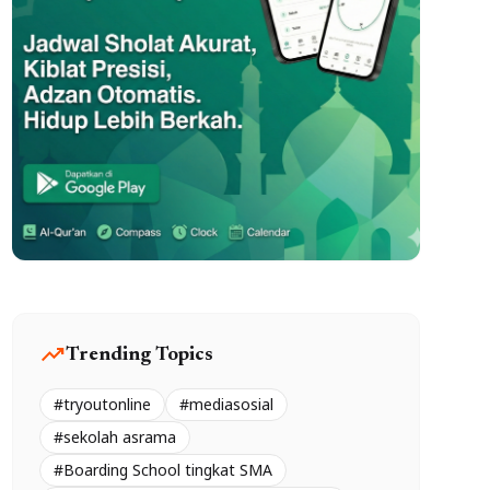
trending_up
Trending Topics
#tryoutonline
#mediasosial
#sekolah asrama
#Boarding School tingkat SMA