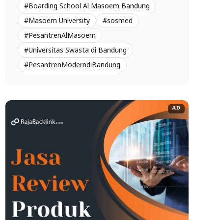
#Boarding School Al Masoem Bandung
#Masoem University
#sosmed
#PesantrenAlMasoem
#Universitas Swasta di Bandung
#PesantrenModerndiBandung
AD