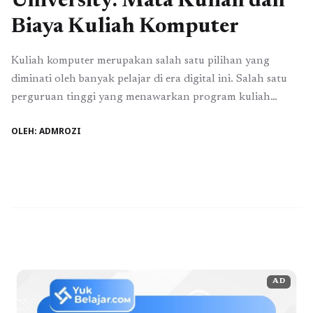
University: Mata Kuliah dan
Biaya Kuliah Komputer
Kuliah komputer merupakan salah satu pilihan yang
diminati oleh banyak pelajar di era digital ini. Salah satu
perguruan tinggi yang menawarkan program kuliah
komputer yang berkualitas adalah Ma'soem University.
OLEH: ADMROZI
Dengan kurikulum yang terkini dan tenaga pengajar yang
berpengalaman, Ma'soem University menjadi pilihan yang
tepat bagi para calon mahasiswa yang berminat dalam
studi komputer. Mata kuliah ...
Baca Selengkapnya
AD