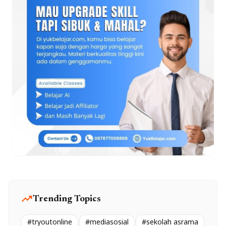
trending_up
Trending Topics
#tryoutonline
#mediasosial
#sekolah asrama