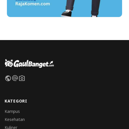
public
alternate_email
photo_camera
KATEGORI
Kampus
Kesehatan
Kuliner