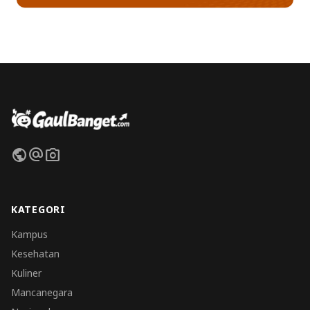
public
alternate_email
photo_camera
KATEGORI
Kampus
Kesehatan
Kuliner
Mancanegara