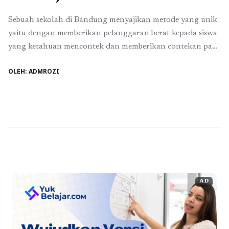
Sebuah sekolah di Bandung menyajikan metode yang unik
yaitu dengan memberikan pelanggaran berat kepada siswa
yang ketahuan mencontek dan memberikan contekan pada
saat ujian. Ini merupakan metode yang serius untuk
OLEH: ADMROZI
membentuk pribadi siswa yang jujur dan teladan dan
menambah rasa percaya diri pada usaha dan hasilnya
sendiri. Metode ini juga menciptakan sekolah yang bebas
dari ...
Baca Selengkapnya
AD