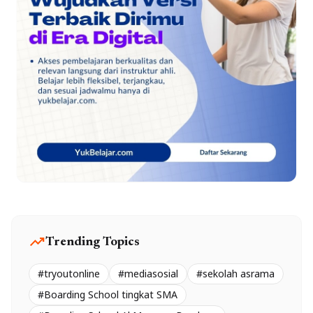
trending_up
Trending Topics
#tryoutonline
#mediasosial
#sekolah asrama
#Boarding School tingkat SMA