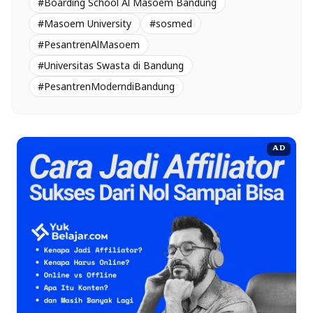
#Boarding School Al Masoem Bandung
#Masoem University
#sosmed
#PesantrenAlMasoem
#Universitas Swasta di Bandung
#PesantrenModerndiBandung
AD