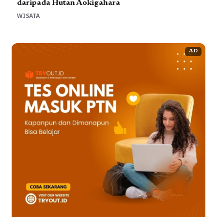
daripada Hutan Aokigahara
WISATA
AD