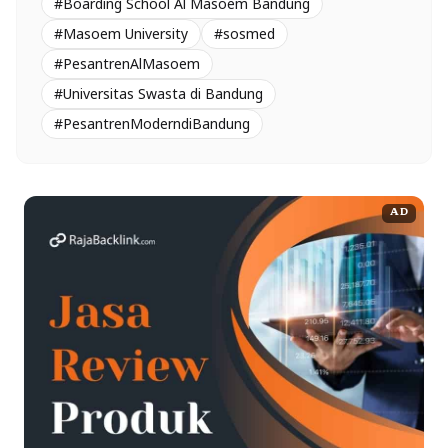
#Boarding School Al Masoem Bandung
#Masoem University
#sosmed
#PesantrenAlMasoem
#Universitas Swasta di Bandung
#PesantrenModerndiBandung
AD