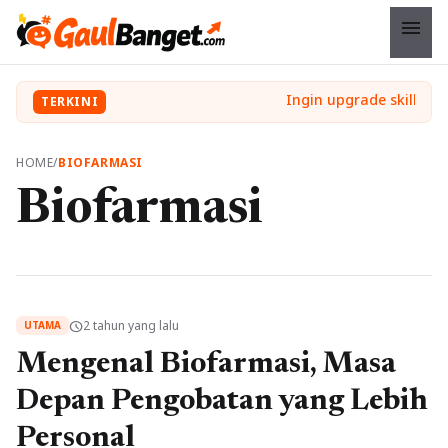
menu
TERKINI
HOME
/
BIOFARMASI
Biofarmasi
2 tahun yang lalu
schedule
UTAMA
Mengenal Biofarmasi, Masa
Depan Pengobatan yang Lebih
Personal