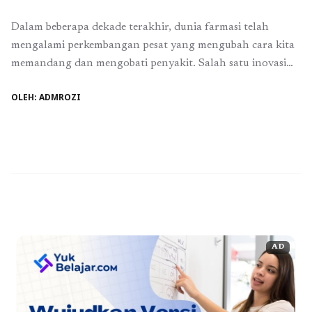
Dalam beberapa dekade terakhir, dunia farmasi telah
mengalami perkembangan pesat yang mengubah cara kita
memandang dan mengobati penyakit. Salah satu inovasi
yang paling menjanjikan adalah biofarmasi. Apa
OLEH: ADMROZI
sebenarnya biofarmasi itu, dan bagaimana ia bisa menjadi
masa depan pengobatan yang lebih personal? Apa Itu
Biofarmasi? Biofarmasi adalah cabang ilmu farmasi yang
berfokus pada pembuatan obat-obatan yang ...
Baca
Selengkapnya
AD