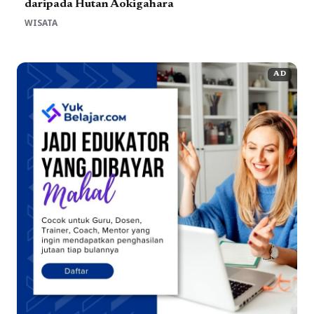
daripada Hutan Aokigahara
WISATA
AD