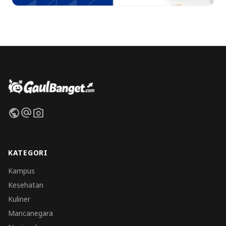
public
alternate_email
photo_camera
KATEGORI
Kampus
Kesehatan
Kuliner
Mancanegara