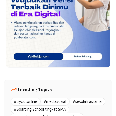
trending_up
Trending Topics
#tryoutonline
#mediasosial
#sekolah asrama
#Boarding School tingkat SMA