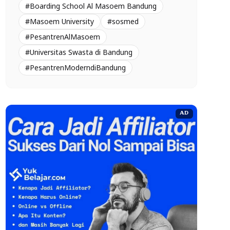
#Boarding School Al Masoem Bandung
#Masoem University
#sosmed
#PesantrenAlMasoem
#Universitas Swasta di Bandung
#PesantrenModerndiBandung
AD