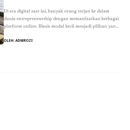
Di era digital saat ini, banyak orang terjun ke dalam
dunia entrepreneurship dengan memanfaatkan berbagai
platform online. Bisnis modal kecil menjadi pilihan yang
menarik bagi mereka yang ingin memulai bisnis namun
OLEH: ADMROZI
terbatas oleh dana. Salah satu pertanyaan yang sering
muncul adalah, apakah website masih diperlukan di
tengah perkembangan pesat media sosial? Ketika
berbicara tentang memulai ...
Baca Selengkapnya