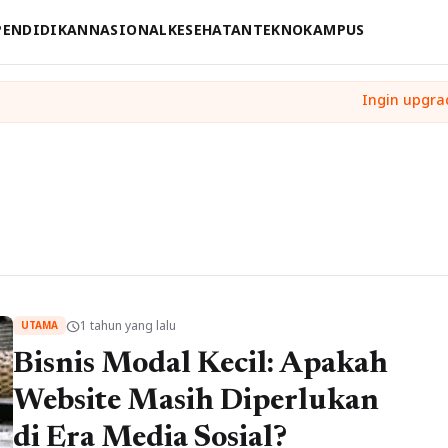
PENDIDIKAN
NASIONAL
KESEHATAN
TEKNO
KAMPUS
1 tahun yang lalu
schedule
UTAMA
Bisnis Modal Kecil: Apakah
Website Masih Diperlukan
di Era Media Sosial?