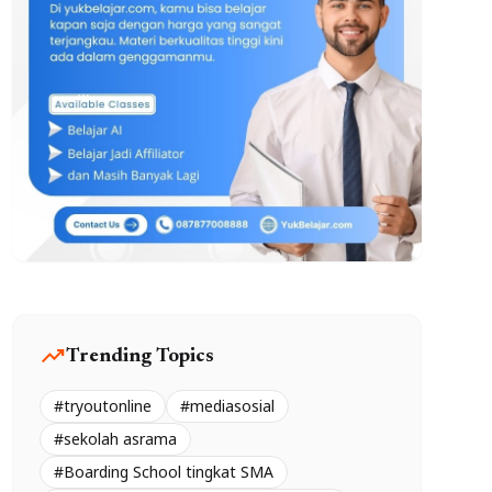
trending_up
Trending Topics
#tryoutonline
#mediasosial
#sekolah asrama
#Boarding School tingkat SMA