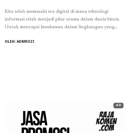
Kita telah memasuki era digital di mana teknologi
informasi telah menjadi pilar utama dalam dunia bisnis.
Untuk mencapai kesuksesan dalam lingkungan yang
semakin terhubung dan bergerak cepat ini, bisnis harus
OLEH: ADMROZI
mampu menggabungkan dengan baik aspek bisnis digital
dan keahlian rekayasa sistem informasi (RSI). Mengapa
Bisnis Digital? Bisnis digital adalah model bisnis yang
sangat bergantung pada ...
Baca Selengkapnya
AD