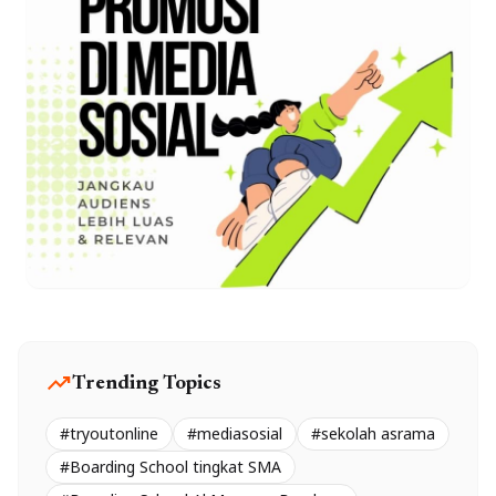
trending_up
Trending Topics
#tryoutonline
#mediasosial
#sekolah asrama
#Boarding School tingkat SMA