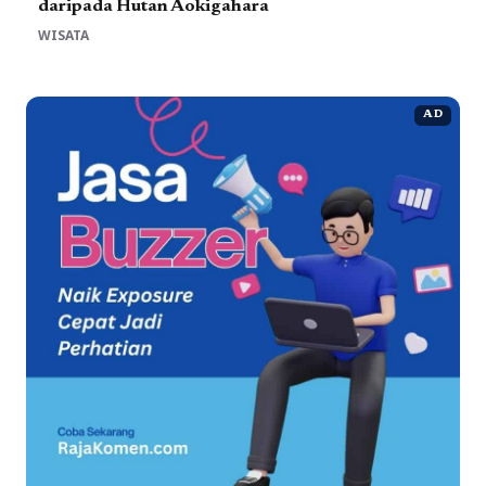
daripada Hutan Aokigahara
WISATA
AD