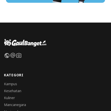
public
alternate_email
photo_camera
KATEGORI
Kampus
Kesehatan
Kuliner
Mancanegara