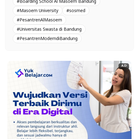
#Boarding School Al Masoem Bandung
#Masoem University
#sosmed
#PesantrenAlMasoem
#Universitas Swasta di Bandung
#PesantrenModerndiBandung
AD