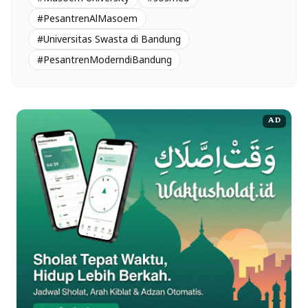
#PesantrenAlMasoem
#Universitas Swasta di Bandung
#PesantrenModerndiBandung
AD