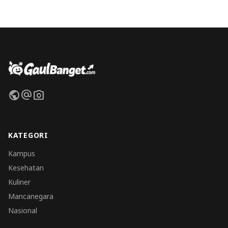
public
alternate_email
photo_camera
KATEGORI
Kampus
Kesehatan
Kuliner
Mancanegara
Nasional