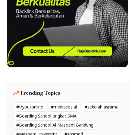
trending_up
Trending Topics
#tryoutonline
#mediasosial
#sekolah asrama
#Boarding School tingkat SMA
#Boarding School Al Masoem Bandung
#Masoem University
#sosmed