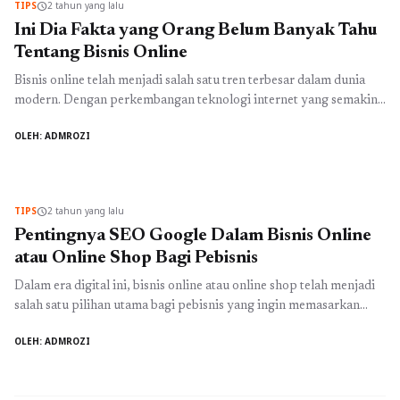
TIPS
2 tahun yang lalu
schedule
Ini Dia Fakta yang Orang Belum Banyak Tahu
Tentang Bisnis Online
Bisnis online telah menjadi salah satu tren terbesar dalam dunia
modern. Dengan perkembangan teknologi internet yang semakin
pesat, banyak orang beralih ke bisnis online untuk mencari
OLEH: ADMROZI
kesempatan baru. Meskipun bisnis online telah menjadi bagian
penting dalam ekonomi global, masih ada beberapa fakta menarik
bisnis online yang mungkin belum banyak diketahui oleh banyak
orang. Fakta pertama ...
Baca Selengkapnya
TIPS
2 tahun yang lalu
schedule
Pentingnya SEO Google Dalam Bisnis Online
atau Online Shop Bagi Pebisnis
Dalam era digital ini, bisnis online atau online shop telah menjadi
salah satu pilihan utama bagi pebisnis yang ingin memasarkan
produk atau jasanya. Namun, di tengah persaingan yang semakin
OLEH: ADMROZI
ketat, penting bagi pebisnis untuk memahami pentingnya SEO
Google dalam bisnis online. SEO Google atau Search Engine
Optimization adalah proses optimasi website agar muncul di