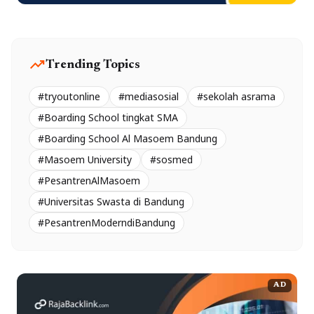
trending_up
Trending Topics
#tryoutonline
#mediasosial
#sekolah asrama
#Boarding School tingkat SMA
#Boarding School Al Masoem Bandung
#Masoem University
#sosmed
#PesantrenAlMasoem
#Universitas Swasta di Bandung
#PesantrenModerndiBandung
AD