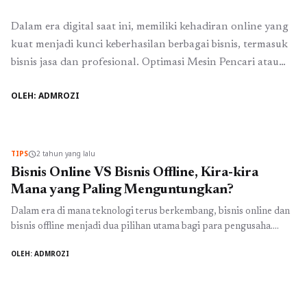
Dalam era digital saat ini, memiliki kehadiran online yang
kuat menjadi kunci keberhasilan berbagai bisnis, termasuk
bisnis jasa dan profesional. Optimasi Mesin Pencari atau
SEO adalah langkah krusial yang tidak bisa diabaikan.
OLEH: ADMROZI
Artikel ini akan membahas beberapa strategi SEO yang
efektif untuk membantu bisnis jasa dan profesional
menciptakan visibilitas online yang lebih baik. Salah satu ...
Baca Selengkapnya
TIPS
2 tahun yang lalu
schedule
Bisnis Online VS Bisnis Offline, Kira-kira
Mana yang Paling Menguntungkan?
Dalam era di mana teknologi terus berkembang, bisnis online dan
bisnis offline menjadi dua pilihan utama bagi para pengusaha.
Masing-masing memiliki kelebihan dan kelemahan. Bisnis online,
OLEH: ADMROZI
seperti e-commerce dan layanan digital, semakin populer karena
kemudahannya dalam mencapai pasar global. Di sisi lain, bisnis
offline, seperti toko fisik dan layanan konvensional, masih
memiliki tempat tersendiri dalam ...
Baca Selengkapnya