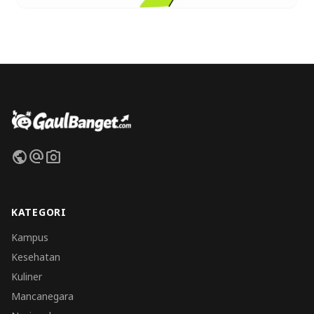
public
alternate_email
photo_camera
KATEGORI
Kampus
Kesehatan
Kuliner
Mancanegara