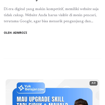
Di era digital yang makin kompetitif, memiliki website saja
tidak cukup. Website Anda harus visible di mesin pencari,
terutama Google, agar bisa menarik pengunjung dan
menghasilkan konversi. Salah satu strategi penting dalam
OLEH: ADMROZI
optimasi SEO (Search Engine Optimization) adalah
backlink. Backlink berkualitas mampu meningkatkan
peringkat situs Anda secara signifikan. Namun,
pertanyaannya, apakah semua backlink itu baik? ...
Baca
Selengkapnya
AD