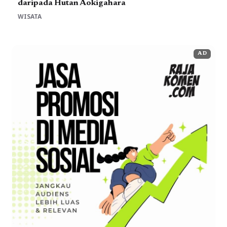
daripada Hutan Aokigahara
WISATA
AD