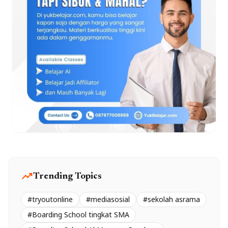
trending_up
Trending Topics
#tryoutonline
#mediasosial
#sekolah asrama
#Boarding School tingkat SMA