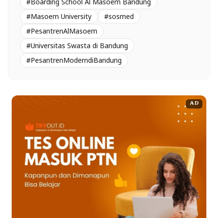
#Boarding School Al Masoem Bandung
#Masoem University
#sosmed
#PesantrenAlMasoem
#Universitas Swasta di Bandung
#PesantrenModerndiBandung
AD