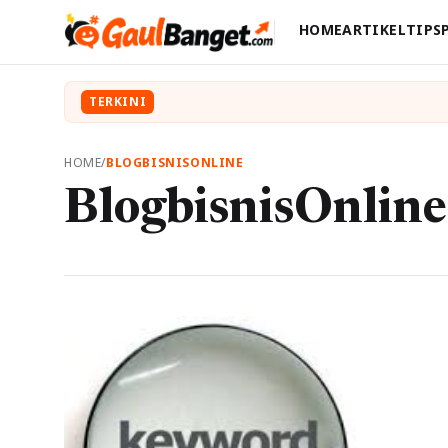
HOME
ARTIKEL
TIPS
TERKINI
HOME
/
BLOGBISNISONLINE
BlogbisnisOnline