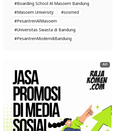
#Boarding School Al Masoem Bandung
#Masoem University
#sosmed
#PesantrenAlMasoem
#Universitas Swasta di Bandung
#PesantrenModerndiBandung
AD