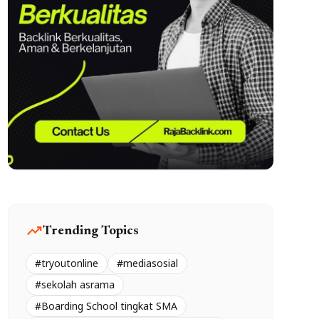
trending_up
Trending Topics
#tryoutonline
#mediasosial
#sekolah asrama
#Boarding School tingkat SMA