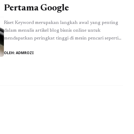
Pertama Google
Riset Keyword merupakan langkah awal yang penting
dalam menulis artikel blog bisnis online untuk
mendapatkan peringkat tinggi di mesin pencari seperti
Google. Dengan melakukan riset yang baik, kita dapat
OLEH: ADMROZI
menemukan kata kunci yang relevan dan diminati oleh
pengguna internet. Hal ini akan membantu
meningkatkan visibilitas artikel kita di halaman pertama
hasil pencarian Google. Berikut adalah ...
Baca
Selengkapnya