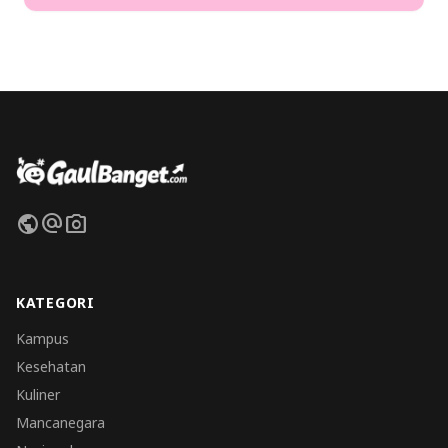
public
alternate_email
photo_camera
KATEGORI
Kampus
Kesehatan
Kuliner
Mancanegara