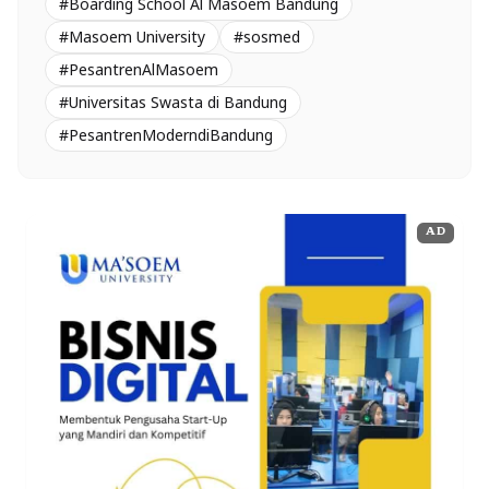
#Boarding School Al Masoem Bandung
#Masoem University
#sosmed
#PesantrenAlMasoem
#Universitas Swasta di Bandung
#PesantrenModerndiBandung
AD