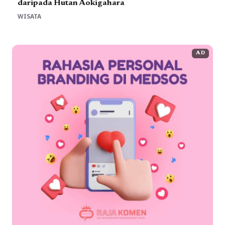
daripada Hutan Aokigahara
WISATA
AD