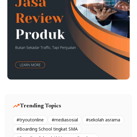
trending_up
Trending Topics
#tryoutonline
#mediasosial
#sekolah asrama
#Boarding School tingkat SMA