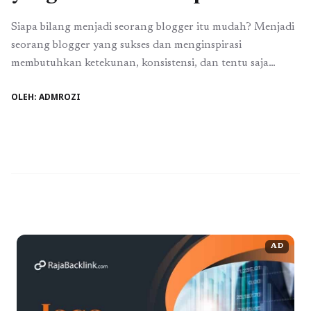
Siapa bilang menjadi seorang blogger itu mudah? Menjadi
seorang blogger yang sukses dan menginspirasi
membutuhkan ketekunan, konsistensi, dan tentu saja
semangat yang berkobar-kobar. Bagi para pejuang dunia
OLEH: ADMROZI
blogging, mengambil inspirasi dan belajar dari para
blogger yang sudah sukses adalah langkah awal yang baik
untuk mengasah semangat dan kreativitas dalam menulis.
Salah satu blogger keren yang ...
Baca Selengkapnya
AD