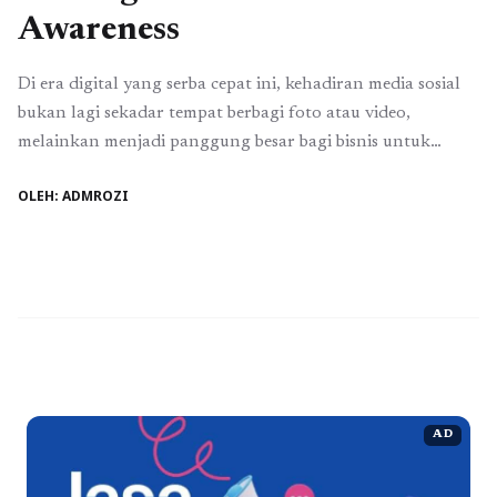
Awareness
Di era digital yang serba cepat ini, kehadiran media sosial
bukan lagi sekadar tempat berbagi foto atau video,
melainkan menjadi panggung besar bagi bisnis untuk
memperkenalkan diri kepada dunia. Instagram, dengan
OLEH: ADMROZI
miliaran pengguna aktif setiap bulannya, telah menjadi
salah satu platform paling efektif untuk membangun
brand awareness. Namun, tantangan utama yang dihadapi
banyak pelaku bisnis ...
Baca Selengkapnya
AD