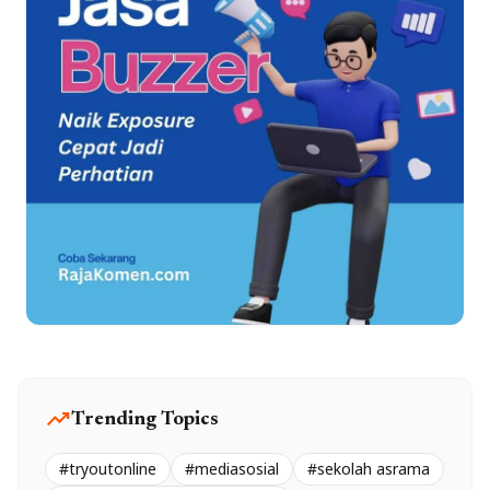
trending_up
Trending Topics
#tryoutonline
#mediasosial
#sekolah asrama