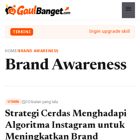
menu
TERKINI
HOME
/
BRAND AWARENESS
Brand Awareness
10 bulan yang lalu
schedule
UTAMA
Strategi Cerdas Menghadapi
Algoritma Instagram untuk
Meningkatkan Brand