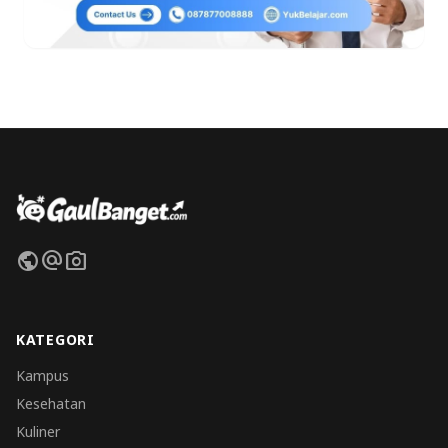
public
alternate_email
photo_camera
KATEGORI
Kampus
Kesehatan
Kuliner