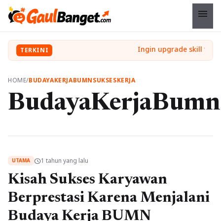
menu
TERKINI
HOME
/
BUDAYAKERJABUMNSUKSESKERJA
BudayaKerjaBumn
1 tahun yang lalu
schedule
UTAMA
Kisah Sukses Karyawan
Berprestasi Karena Menjalani
Budaya Kerja BUMN