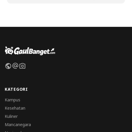
public
alternate_email
photo_camera
KATEGORI
Kampus
Kesehatan
Kuliner
Mancanegara