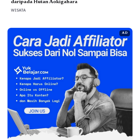
daripada Hutan Aokigahara
WISATA
AD