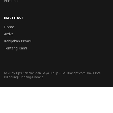
Nasional
NAVIGASI
Home
Artikel
Kebijakan Privasi
Tentang Kami
© 2026 Tips Kekinian dan Gaya Hidup – GaulBanget.com. Hak Cipta
Dilindungi Undang-Undang.