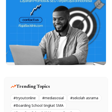
trending_up
Trending Topics
#tryoutonline
#mediasosial
#sekolah asrama
#Boarding School tingkat SMA