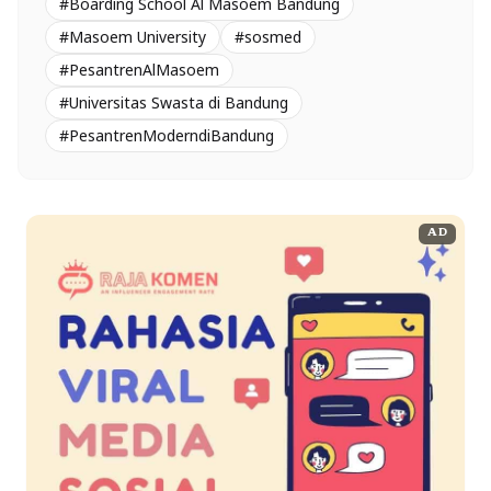
#Boarding School Al Masoem Bandung
#Masoem University
#sosmed
#PesantrenAlMasoem
#Universitas Swasta di Bandung
#PesantrenModerndiBandung
AD