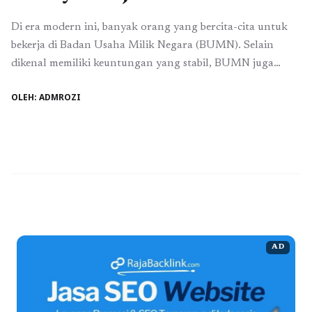
Di era modern ini, banyak orang yang bercita-cita untuk
bekerja di Badan Usaha Milik Negara (BUMN). Selain
dikenal memiliki keuntungan yang stabil, BUMN juga
menawarkan budaya kerja yang kuat dan menonjolkan
OLEH: ADMROZI
nilai-nilai luhur. Hal ini menjadi salah satu faktor penting
yang mendorong karyawan untuk meraih prestasi. Dalam
artikel ini, kita akan mengupas kisah sukses seorang ...
Baca Selengkapnya
AD