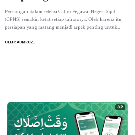
Persaingan dalam seleksi Calon Pegawai Negeri Sipil
(CPNS) semakin ketat setiap tahunnya. Oleh karena itu,
persiapan yang matang menjadi aspek penting untuk
meraih kesuksesan dalam ujian ini. Salah satu cara untuk
OLEH: ADMROZI
mempersiapkan diri dengan baik adalah melalui simulasi
tryout CPNS dan melakukan latihan soal terstruktur.
Dalam artikel ini, kita akan membahas cara efektif tryout
CPNS, ...
Baca Selengkapnya
AD