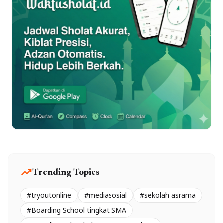
trending_up
Trending Topics
#tryoutonline
#mediasosial
#sekolah asrama
#Boarding School tingkat SMA