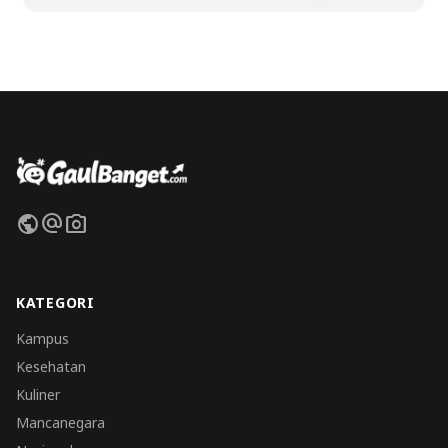
public
alternate_email
photo_camera
KATEGORI
Kampus
Kesehatan
Kuliner
Mancanegara