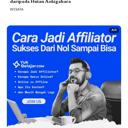
daripada Hutan Aokigahara
WISATA
AD