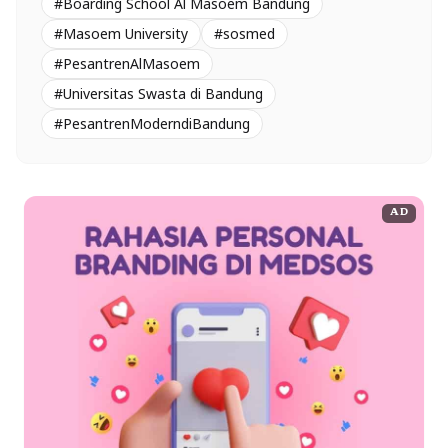
#Boarding School Al Masoem Bandung
#Masoem University
#sosmed
#PesantrenAlMasoem
#Universitas Swasta di Bandung
#PesantrenModerndiBandung
AD