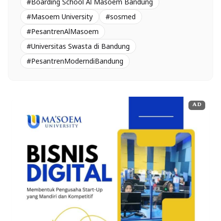
#Boarding School Al Masoem Bandung
#Masoem University
#sosmed
#PesantrenAlMasoem
#Universitas Swasta di Bandung
#PesantrenModerndiBandung
AD