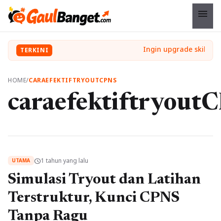
menu
TERKINI
HOME
/
CARAEFEKTIFTRYOUTCPNS
caraefektiftryout
1 tahun yang lalu
schedule
UTAMA
Simulasi Tryout dan Latihan
Terstruktur, Kunci CPNS
Tanpa Ragu