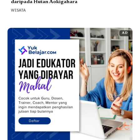
daripada Hutan Aokigahara
WISATA
AD