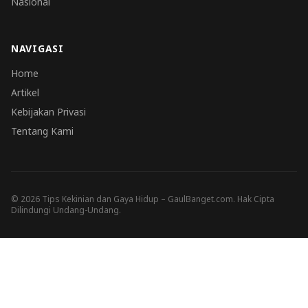
Nasional
NAVIGASI
Home
Artikel
Kebijakan Privasi
Tentang Kami
© 2026 Tips Kekinian dan Gaya Hidup – GaulBanget.com. Hak Cipta
Dilindungi Undang-Undang.