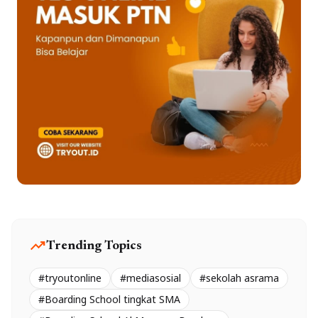
trending_up
Trending Topics
#tryoutonline
#mediasosial
#sekolah asrama
#Boarding School tingkat SMA