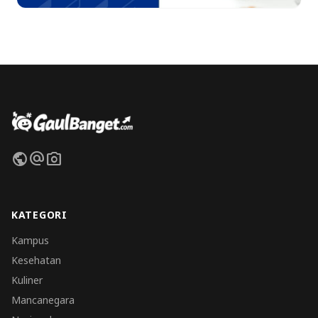
public
alternate_email
photo_camera
KATEGORI
Kampus
Kesehatan
Kuliner
Mancanegara