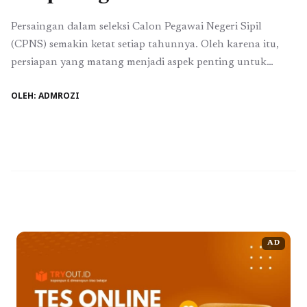
Persaingan dalam seleksi Calon Pegawai Negeri Sipil
(CPNS) semakin ketat setiap tahunnya. Oleh karena itu,
persiapan yang matang menjadi aspek penting untuk
meraih kesuksesan dalam ujian ini. Salah satu cara untuk
OLEH: ADMROZI
mempersiapkan diri dengan baik adalah melalui simulasi
tryout CPNS dan melakukan latihan soal terstruktur.
Dalam artikel ini, kita akan membahas cara efektif tryout
CPNS, ...
Baca Selengkapnya
AD