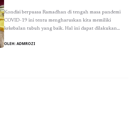
Kondisi berpuasa Ramadhan di tengah masa pandemi
COVID-19 ini tentu mengharuskan kita memiliki
kekebalan tubuh yang baik. Hal ini dapat dilakukan
dengan mengkonsumsi makanan dan minuman yang
OLEH: ADMROZI
sehat dan tepat. Dengan menjaga nutrisi yang baik, hal
ini menjadi salah satu cara agar sistem imun kita tetap
terjaga. Dengan imun yang kuat, tentu berbagai macam
penyakit ...
Baca Selengkapnya