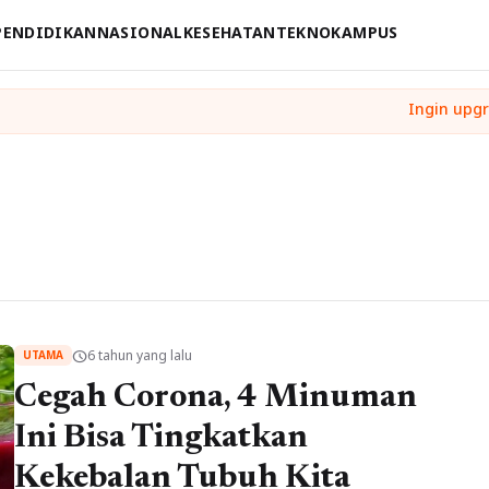
PENDIDIKAN
NASIONAL
KESEHATAN
TEKNO
KAMPUS
6 tahun yang lalu
schedule
UTAMA
Cegah Corona, 4 Minuman
Ini Bisa Tingkatkan
Kekebalan Tubuh Kita