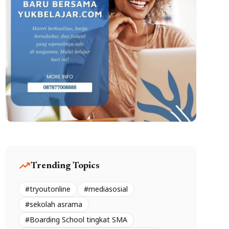
trending_up
Trending Topics
#tryoutonline
#mediasosial
#sekolah asrama
#Boarding School tingkat SMA