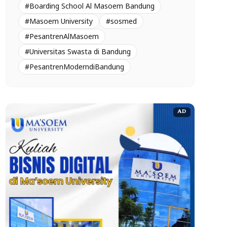
#Boarding School Al Masoem Bandung
#Masoem University
#sosmed
#PesantrenAlMasoem
#Universitas Swasta di Bandung
#PesantrenModerndiBandung
AD