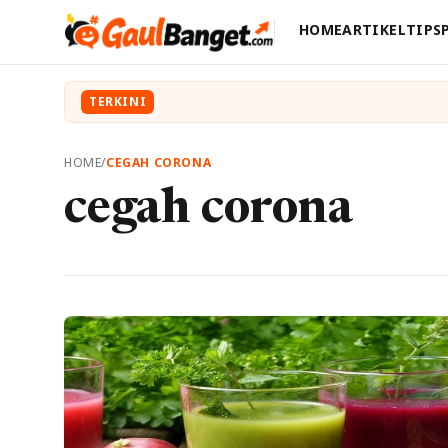
HOME
ARTIKEL
TIPS
TERKINI
HOME
/
CEGAH CORONA
cegah corona