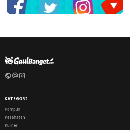
public
alternate_email
photo_camera
KATEGORI
Kampus
Kesehatan
Kuliner