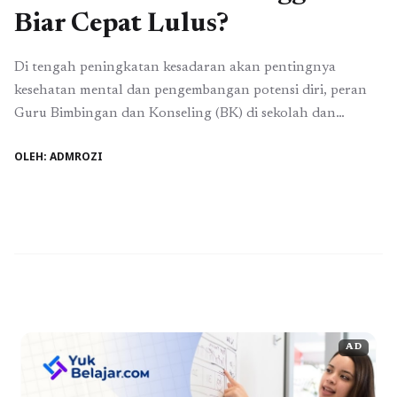
Biar Cepat Lulus?
Di tengah peningkatan kesadaran akan pentingnya
kesehatan mental dan pengembangan potensi diri, peran
Guru Bimbingan dan Konseling (BK) di sekolah dan
konselor profesional di luar institusi formal menjadi
OLEH: ADMROZI
semakin sentral. Institusi pendidikan membutuhkan tenaga
ahli yang linier, kompeten, dan mampu beradaptasi dengan
isu-isu psikososial modern. Kebutuhan inilah yang dijawab
oleh Program Studi Bimbingan & Konseling ...
Baca
Selengkapnya
AD