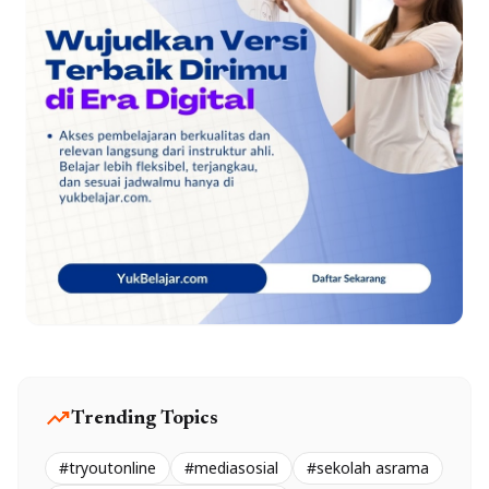
trending_up
Trending Topics
#tryoutonline
#mediasosial
#sekolah asrama