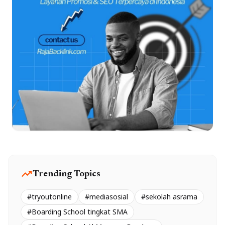
trending_up
Trending Topics
#tryoutonline
#mediasosial
#sekolah asrama
#Boarding School tingkat SMA