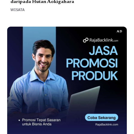
daripada Hutan Aokigahara
WISATA
AD