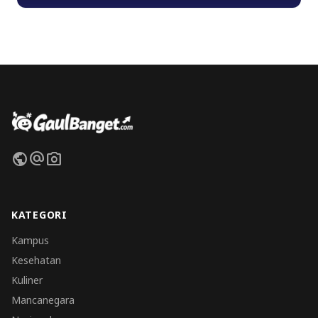
public
alternate_email
photo_camera
KATEGORI
Kampus
Kesehatan
Kuliner
Mancanegara