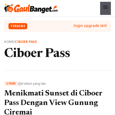
menu
TERKINI
HOME
/
CIBOER PASS
Ciboer Pass
6 tahun yang lalu
schedule
UTAMA
Menikmati Sunset di Ciboer
Pass Dengan View Gunung
Ciremai