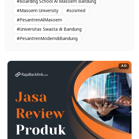
#Boarding School Al Masoem Bandung
#Masoem University
#sosmed
#PesantrenAlMasoem
#Universitas Swasta di Bandung
#PesantrenModerndiBandung
AD