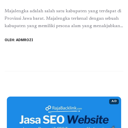
Majalengka adalah salah satu kabupaten yang terdapat di
Provinsi Jawa barat. Majalengka terkenal dengan sebuah
kabupaten yang memiliki pesona alam yang menakjubkan
bagi siapa saja yang melihat langsung keindahan wisata
OLEH: ADMROZI
alamnya. Wilayah Kabupaten Majalengka meliputi dataran
rendah dibagian utara dan pegunungan di bagian selatan.
Destinasi wisata Majalengka didominasi oleh perbukitan,
persawahan dan dataran tinggi dan ...
Baca Selengkapnya
AD