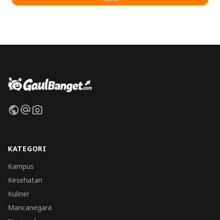
public
alternate_email
photo_camera
KATEGORI
Kampus
Kesehatan
Kuliner
Mancanegara