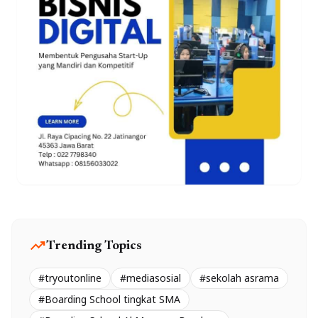
trending_up
Trending Topics
#tryoutonline
#mediasosial
#sekolah asrama
#Boarding School tingkat SMA