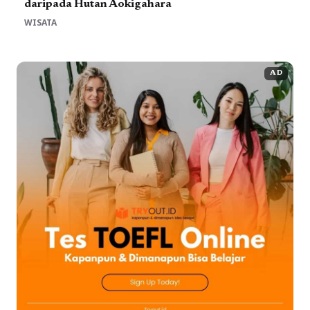
daripada Hutan Aokigahara
WISATA
AD