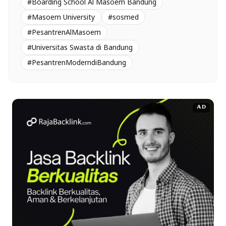
#Boarding School Al Masoem Bandung
#Masoem University
#sosmed
#PesantrenAlMasoem
#Universitas Swasta di Bandung
#PesantrenModerndiBandung
AD