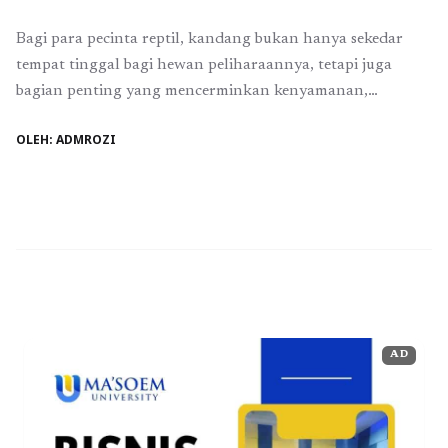
Bagi para pecinta reptil, kandang bukan hanya sekedar
tempat tinggal bagi hewan peliharaannya, tetapi juga
bagian penting yang mencerminkan kenyamanan,
kesehatan, dan estetika. Di era sekarang, banyak penghobi
OLEH: ADMROZI
reptil mulai memperhatikan tampilan kandang agar
terlihat lebih natural, menyerupai habitat aslinya di alam.
Selain membuat reptil merasa lebih nyaman, kandang yang
estetik juga memberikan nilai visual ...
Baca Selengkapnya
AD