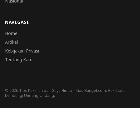
Nasional
NAVIGASI
Home
Artikel
Kebijakan Privasi
Tentang Kami
© 2026 Tips Kekinian dan Gaya Hidup – GaulBanget.com. Hak Cipta
Dilindungi Undang-Undang.