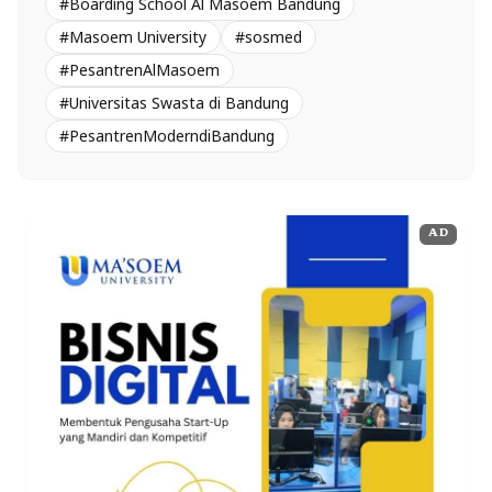
#Boarding School Al Masoem Bandung
#Masoem University
#sosmed
#PesantrenAlMasoem
#Universitas Swasta di Bandung
#PesantrenModerndiBandung
AD