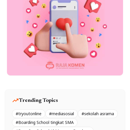
trending_up
Trending Topics
#tryoutonline
#mediasosial
#sekolah asrama
#Boarding School tingkat SMA