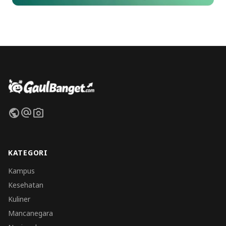
public
alternate_email
photo_camera
KATEGORI
Kampus
Kesehatan
Kuliner
Mancanegara