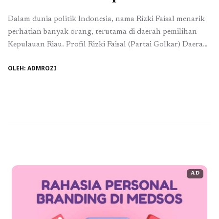
Dalam dunia politik Indonesia, nama Rizki Faisal menarik
perhatian banyak orang, terutama di daerah pemilihan
Kepulauan Riau. Profil Rizki Faisal (Partai Golkar) Daerah
Pemilihan Kepulauan Riau menjadi sangat relevan
OLEH: ADMROZI
menjelang pemilu mendatang. Sebagai seorang politisi
muda, Rizki memiliki latar belakang yang mengesankan
dan visi yang jelas untuk daerah yang ia wakili. Dengan
kecintaannya pada pembangunan ...
Baca Selengkapnya
AD