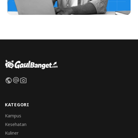
public
alternate_email
photo_camera
KATEGORI
Kampus
Kesehatan
Kuliner