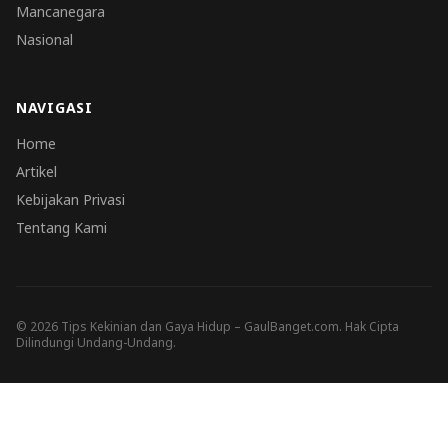
Mancanegara
Nasional
NAVIGASI
Home
Artikel
Kebijakan Privasi
Tentang Kami
© 2026 Tips Kekinian dan Gaya Hidup – GaulBanget.com. Hak Cipta
Dilindungi Undang-Undang.