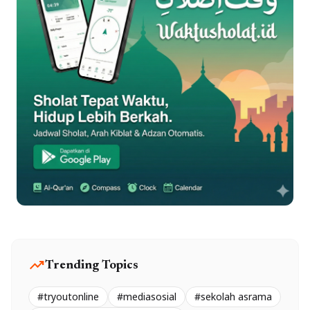
trending_up
Trending Topics
#tryoutonline
#mediasosial
#sekolah asrama