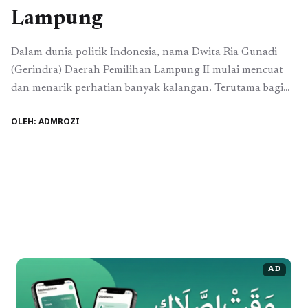
Lampung
Dalam dunia politik Indonesia, nama Dwita Ria Gunadi
(Gerindra) Daerah Pemilihan Lampung II mulai mencuat
dan menarik perhatian banyak kalangan. Terutama bagi
masyarakat Lampung, kehadiran sosok Dwita di panggung
OLEH: ADMROZI
politik menjadi harapan baru untuk perubahan yang lebih
baik. Melalui artikel ini, kita akan menjelajahi lebih dalam
mengenai profil dan peran yang dimainkan oleh Dwita Ria
...
Baca Selengkapnya
AD