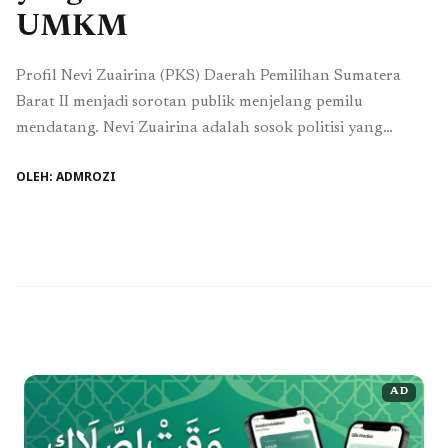
UMKM
Profil Nevi Zuairina (PKS) Daerah Pemilihan Sumatera
Barat II menjadi sorotan publik menjelang pemilu
mendatang. Nevi Zuairina adalah sosok politisi yang
dikenal luas di kalangan konstituennya. Ia adalah anggota
OLEH: ADMROZI
Dewan Perwakilan Rakyat (DPR) dari Partai Keadilan
Sejahtera (PKS) yang telah berkomitmen untuk
mengembangkan daerah pemilihannya. Dengan sebuah visi
yang kuat dan dedikasi untuk melayani masyarakat, ...
Baca Selengkapnya
AD