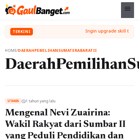
menu
TERKINI
HOME
/
DAERAHPEMILIHANSUMATERABARATII
DaerahPemilihanS
1 tahun yang lalu
schedule
UTAMA
Mengenal Nevi Zuairina:
Wakil Rakyat dari Sumbar II
yang Peduli Pendidikan dan