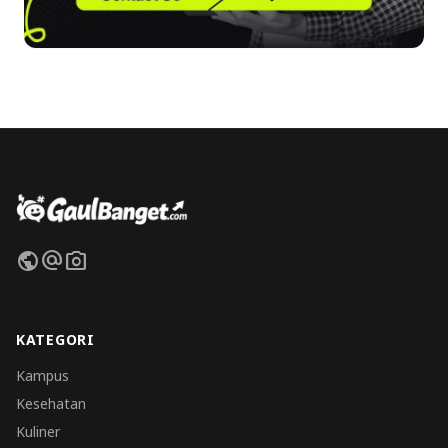
public
alternate_email
photo_camera
KATEGORI
Kampus
Kesehatan
Kuliner