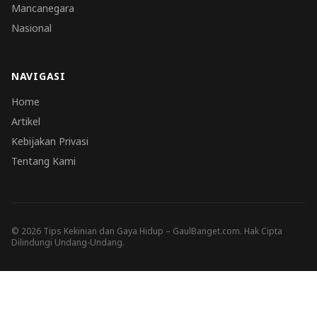
Mancanegara
Nasional
NAVIGASI
Home
Artikel
Kebijakan Privasi
Tentang Kami
© 2026 Tips Kekinian dan Gaya Hidup – GaulBanget.com. Hak Cipta
Dilindungi Undang-Undang.