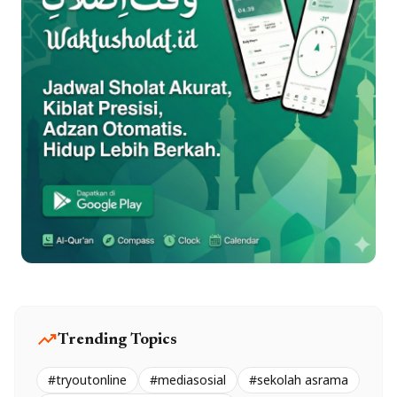
trending_up
Trending Topics
#tryoutonline
#mediasosial
#sekolah asrama