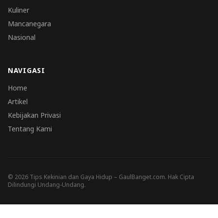
Kuliner
Mancanegara
Nasional
NAVIGASI
Home
Artikel
Kebijakan Privasi
Tentang Kami
© 2026 Tips Kekinian dan Gaya Hidup – GaulBanget.com. Hak Cipta
Dilindungi Undang-Undang.