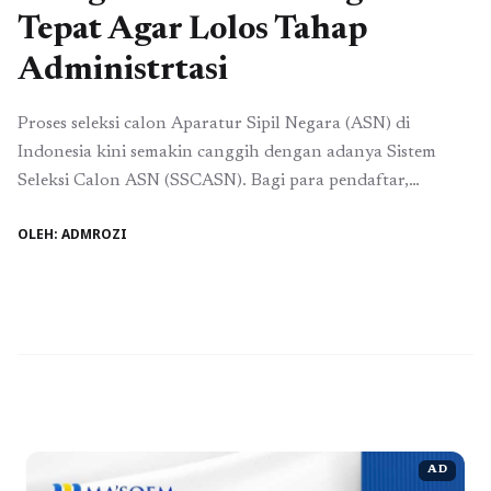
Tepat Agar Lolos Tahap
Administrtasi
Proses seleksi calon Aparatur Sipil Negara (ASN) di
Indonesia kini semakin canggih dengan adanya Sistem
Seleksi Calon ASN (SSCASN). Bagi para pendaftar,
memahami cara daftar akun SSCASN dan pengisian data
OLEH: ADMROZI
diri dengan tepat adalah langkah awal yang krusial untuk
lolos tahap administrasi. Artikel ini akan membimbing
Anda melalui langkah-langkah tersebut agar Anda bisa
bersiap dengan ...
Baca Selengkapnya
AD