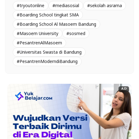
#tryoutonline
#mediasosial
#sekolah asrama
#Boarding School tingkat SMA
#Boarding School Al Masoem Bandung
#Masoem University
#sosmed
#PesantrenAlMasoem
#Universitas Swasta di Bandung
#PesantrenModerndiBandung
AD