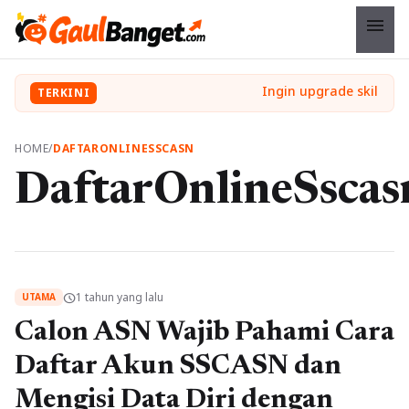
menu
TERKINI
HOME
/
DAFTARONLINESSCASN
DaftarOnlineSscas
1 tahun yang lalu
schedule
UTAMA
Calon ASN Wajib Pahami Cara
Daftar Akun SSCASN dan
Mengisi Data Diri dengan