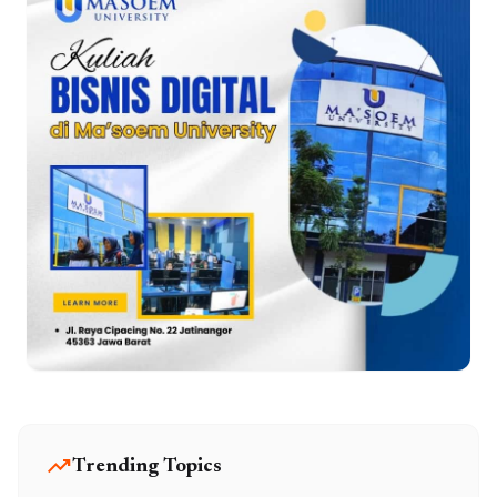
trending_up
Trending Topics