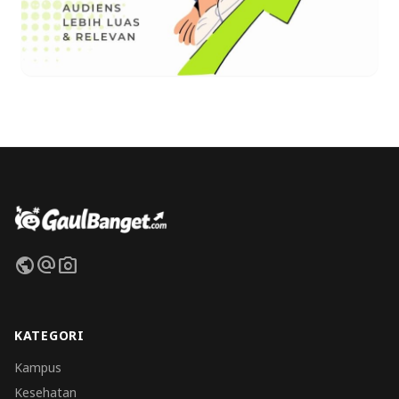
public
alternate_email
photo_camera
KATEGORI
Kampus
Kesehatan