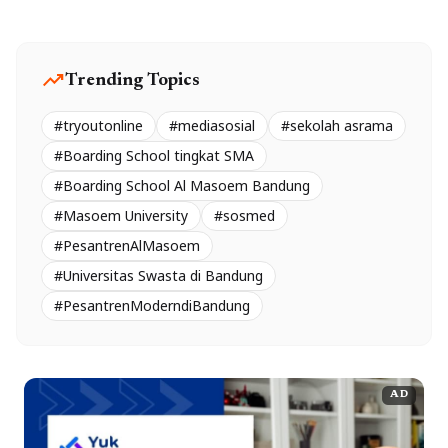
trending_up
Trending Topics
#tryoutonline
#mediasosial
#sekolah asrama
#Boarding School tingkat SMA
#Boarding School Al Masoem Bandung
#Masoem University
#sosmed
#PesantrenAlMasoem
#Universitas Swasta di Bandung
#PesantrenModerndiBandung
AD