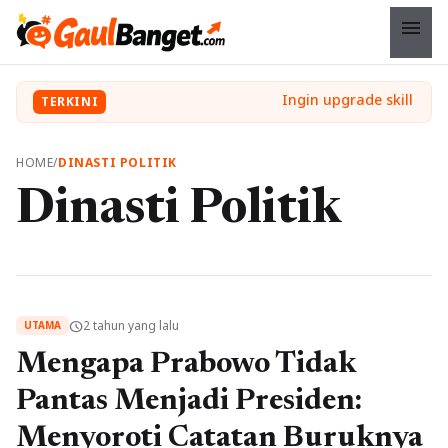
menu
TERKINI
HOME
/
DINASTI POLITIK
Dinasti Politik
2 tahun yang lalu
schedule
UTAMA
Mengapa Prabowo Tidak
Pantas Menjadi Presiden:
Menyoroti Catatan Buruknya