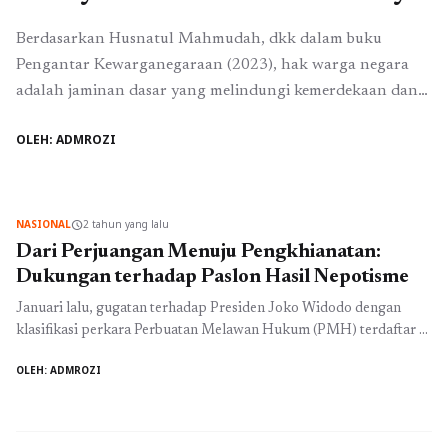
Berdasarkan Husnatul Mahmudah, dkk dalam buku
Pengantar Kewarganegaraan (2023), hak warga negara
adalah jaminan dasar yang melindungi kemerdekaan dan
kesejahteraan individu. Hak warga negara ini mencakup
OLEH: ADMROZI
hak sipil, politik, ekonomi, sosial, serta budaya, yang
menjadi landasan bagi terciptanya masyarakat yang adil
juga inklusif. Sebagaimana diketahui, hak dan kewajiban
warga negara Indonesia (WNI) diatur dalam Undang-
NASIONAL
2 tahun yang lalu
schedule
Undang ...
Baca Selengkapnya
Dari Perjuangan Menuju Pengkhianatan:
Dukungan terhadap Paslon Hasil Nepotisme
Januari lalu, gugatan terhadap Presiden Joko Widodo dengan
klasifikasi perkara Perbuatan Melawan Hukum (PMH) terdaftar di
Kepaniteraan Pengadilan Tata Usaha Negara (PTUN) Jakarta
OLEH: ADMROZI
dengan nomor 11/G/TF/2024/PTUN.JKT. Gugatan tersebut
dilayangkan oleh Tim Pembela Demokrasi Indonesia (TPDI) dan
Pergerakan Advokat (Perekat) Nusantara. Gugatan Terhadap
Nepotisme Petrus Selestinus sebagai perwakilan penggugat