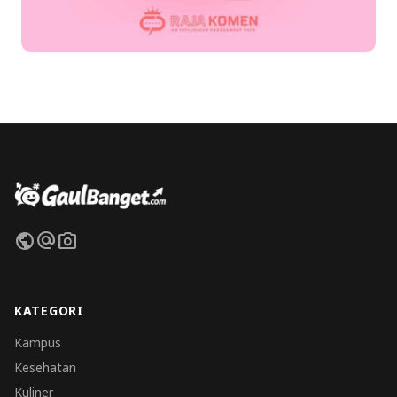
public
alternate_email
photo_camera
KATEGORI
Kampus
Kesehatan
Kuliner