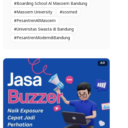
#Boarding School Al Masoem Bandung
#Masoem University
#sosmed
#PesantrenAlMasoem
#Universitas Swasta di Bandung
#PesantrenModerndiBandung
AD