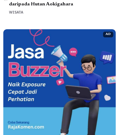
daripada Hutan Aokigahara
WISATA
AD