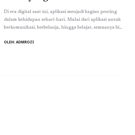
Di era digital saat ini, aplikasi menjadi bagian penting
dalam kehidupan sehari-hari. Mulai dari aplikasi untuk
berkomunikasi, berbelanja, hingga belajar, semuanya bisa
diakses dengan mudah melalui smartphone Anda. Salah
OLEH: ADMROZI
satu tempat terbaik untuk mendapatkan aplikasi adalah
Google Play Store, yang menawarkan beragam pilihan
aplikasi berkualitas. Namun, tidak semua orang memiliki
waktu atau pengetahuan untuk mengunduh ...
Baca
Selengkapnya