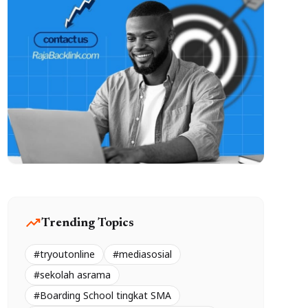
trending_up
Trending Topics
#tryoutonline
#mediasosial
#sekolah asrama
#Boarding School tingkat SMA