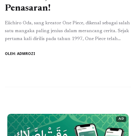
Penasaran!
Eiichiro Oda, sang kreator One Piece, dikenal sebagai salah
satu mangaka paling jenius dalam merancang cerita. Sejak
pertama kali dirilis pada tahun 1997, One Piece telah
berhasil memikat jutaan penggemar di seluruh dunia
OLEH: ADMROZI
dengan alur yang kompleks, karakter yang mendalam, dan
tentu saja, plot twist yang mengejutkan. Setiap kali
penggemar merasa sudah bisa menebak jalan ...
Baca
Selengkapnya
AD