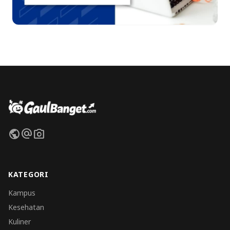
public
alternate_email
photo_camera
KATEGORI
Kampus
Kesehatan
Kuliner