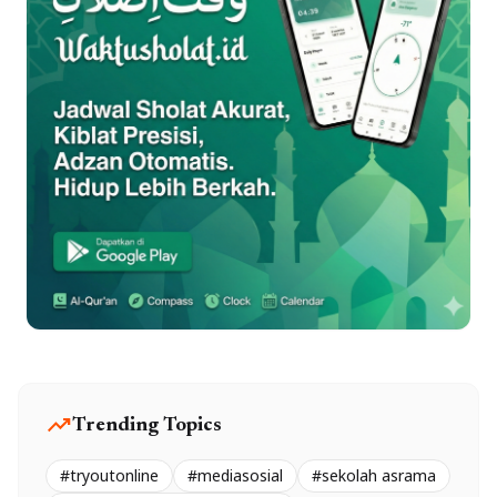
trending_up
Trending Topics
#tryoutonline
#mediasosial
#sekolah asrama