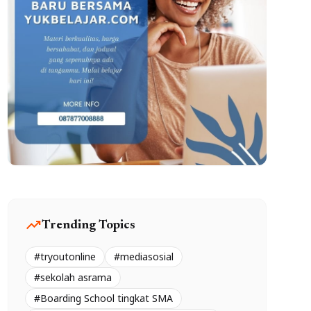
trending_up
Trending Topics
#tryoutonline
#mediasosial
#sekolah asrama
#Boarding School tingkat SMA