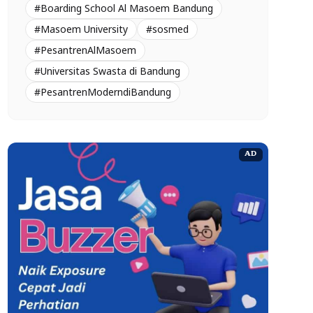
#Boarding School Al Masoem Bandung
#Masoem University
#sosmed
#PesantrenAlMasoem
#Universitas Swasta di Bandung
#PesantrenModerndiBandung
AD