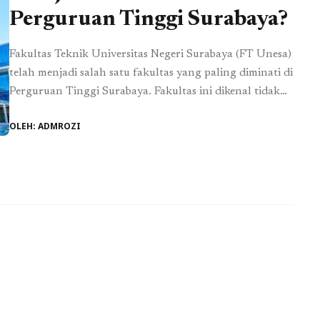
Perguruan Tinggi Surabaya?
Fakultas Teknik Universitas Negeri Surabaya (FT Unesa)
telah menjadi salah satu fakultas yang paling diminati di
Perguruan Tinggi Surabaya. Fakultas ini dikenal tidak
hanya karena kualitas pendidikan yang ditawarkannya,
OLEH: ADMROZI
tetapi juga karena dedikasinya dalam mempersiapkan
para lulusannya untuk menghadapi dunia kerja yang
kompetitif. Sebagai bagian dari Universitas Negeri
Surabaya (Unesa), FT Unesa terus berkomitmen untuk ...
Baca Selengkapnya