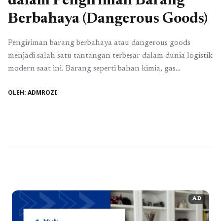
dalam Pengiriman Barang
Berbahaya (Dangerous Goods)
Pengiriman barang berbahaya atau dangerous goods
menjadi salah satu tantangan terbesar dalam dunia logistik
modern saat ini. Barang seperti bahan kimia, gas
bertekanan, baterai lithium, hingga zat mudah terbakar
OLEH: ADMROZI
membutuhkan penanganan khusus agar tidak
membahayakan keselamatan manusia maupun lingkungan.
Di sinilah peran pihak profesional dalam logistik menjadi
sangat krusial, terutama dalam memastikan seluruh proses
pengiriman ...
Baca Selengkapnya
AD