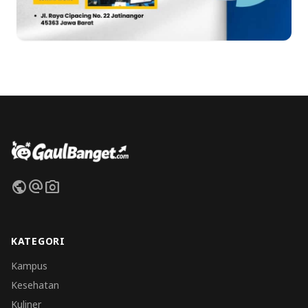
public
alternate_email
photo_camera
KATEGORI
Kampus
Kesehatan
Kuliner