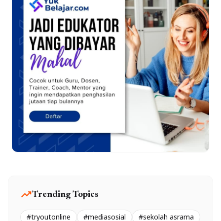
trending_up
Trending Topics
#tryoutonline
#mediasosial
#sekolah asrama