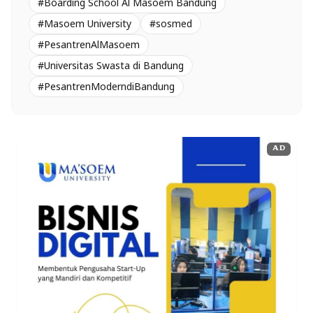
#Boarding School Al Masoem Bandung
#Masoem University
#sosmed
#PesantrenAlMasoem
#Universitas Swasta di Bandung
#PesantrenModerndiBandung
AD