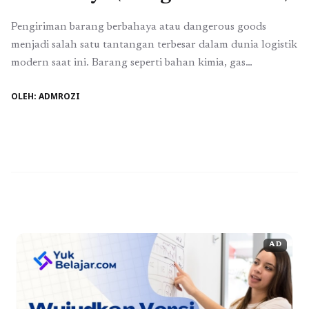
Pengiriman barang berbahaya atau dangerous goods
menjadi salah satu tantangan terbesar dalam dunia logistik
modern saat ini. Barang seperti bahan kimia, gas
bertekanan, baterai lithium, hingga zat mudah terbakar
OLEH: ADMROZI
membutuhkan penanganan khusus agar tidak
membahayakan keselamatan manusia maupun lingkungan.
Di sinilah peran pihak profesional dalam logistik menjadi
sangat krusial, terutama dalam memastikan seluruh proses
pengiriman ...
Baca Selengkapnya
AD