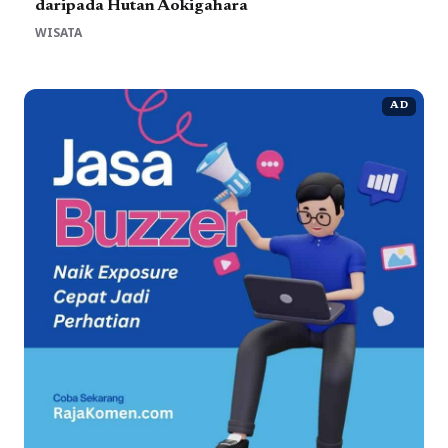
daripada Hutan Aokigahara
WISATA
AD