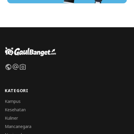
public
alternate_email
photo_camera
KATEGORI
Kampus
Kesehatan
Kuliner
Mancanegara