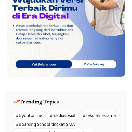
trending_up
Trending Topics
#tryoutonline
#mediasosial
#sekolah asrama
#Boarding School tingkat SMA