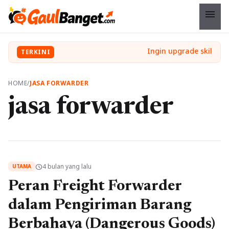
menu
TERKINI
HOME
/
JASA FORWARDER
jasa forwarder
4 bulan yang lalu
schedule
UTAMA
Peran Freight Forwarder
dalam Pengiriman Barang
Berbahaya (Dangerous Goods)