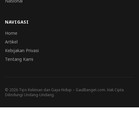
Nasional
NAVIGASI
Home
Artikel
Kebijakan Privasi
Tentang Kami
© 2026 Tips Kekinian dan Gaya Hidup – GaulBanget.com. Hak Cipta
Dilindungi Undang-Undang.