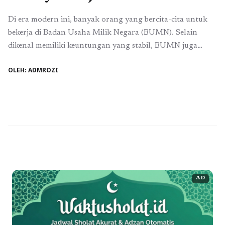
Di era modern ini, banyak orang yang bercita-cita untuk
bekerja di Badan Usaha Milik Negara (BUMN). Selain
dikenal memiliki keuntungan yang stabil, BUMN juga
menawarkan budaya kerja yang kuat dan menonjolkan
OLEH: ADMROZI
nilai-nilai luhur. Hal ini menjadi salah satu faktor penting
yang mendorong karyawan untuk meraih prestasi. Dalam
artikel ini, kita akan mengupas kisah sukses seorang ...
Baca Selengkapnya
AD