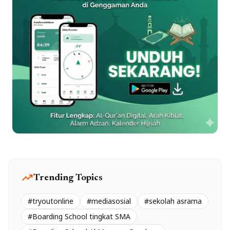
trending_up
Trending Topics
#tryoutonline
#mediasosial
#sekolah asrama
#Boarding School tingkat SMA