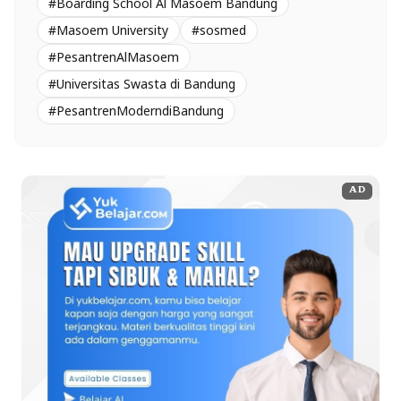
#Boarding School Al Masoem Bandung
#Masoem University
#sosmed
#PesantrenAlMasoem
#Universitas Swasta di Bandung
#PesantrenModerndiBandung
AD