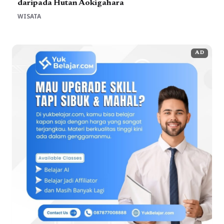
daripada Hutan Aokigahara
WISATA
AD