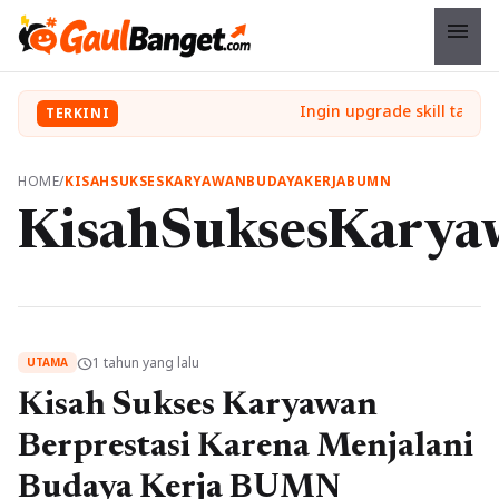
menu
TERKINI
HOME
/
KISAHSUKSESKARYAWANBUDAYAKERJABUMN
KisahSuksesKary
1 tahun yang lalu
schedule
UTAMA
Kisah Sukses Karyawan
Berprestasi Karena Menjalani
Budaya Kerja BUMN