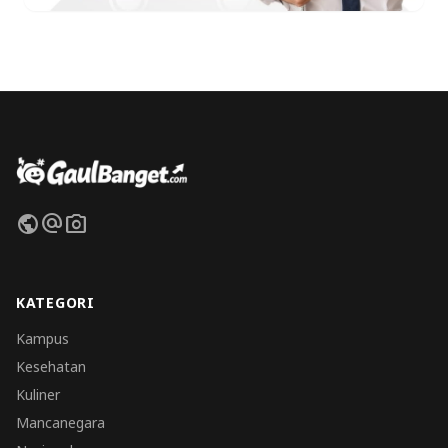
public
alternate_email
photo_camera
KATEGORI
Kampus
Kesehatan
Kuliner
Mancanegara