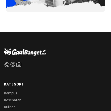
public
alternate_email
photo_camera
KATEGORI
Kampus
Kesehatan
Kuliner