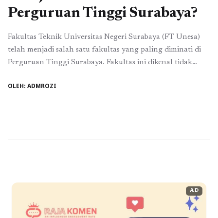
Perguruan Tinggi Surabaya?
Fakultas Teknik Universitas Negeri Surabaya (FT Unesa)
telah menjadi salah satu fakultas yang paling diminati di
Perguruan Tinggi Surabaya. Fakultas ini dikenal tidak
hanya karena kualitas pendidikan yang ditawarkannya,
OLEH: ADMROZI
tetapi juga karena dedikasinya dalam mempersiapkan para
lulusannya untuk menghadapi dunia kerja yang
kompetitif. Sebagai bagian dari Universitas Negeri
Surabaya (Unesa), FT Unesa terus berkomitmen untuk ...
Baca Selengkapnya
AD