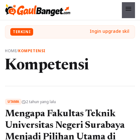
menu
TERKINI
HOME
/
KOMPETENSI
Kompetensi
2 tahun yang lalu
schedule
UTAMA
Mengapa Fakultas Teknik
Universitas Negeri Surabaya
Menjadi Pilihan Utama di