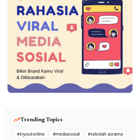
trending_up
Trending Topics
#tryoutonline
#mediasosial
#sekolah asrama