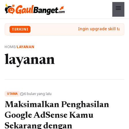
menu
TERKINI
HOME
/
LAYANAN
layanan
6 bulan yang lalu
schedule
UTAMA
Maksimalkan Penghasilan
Google AdSense Kamu
Sekarang dengan