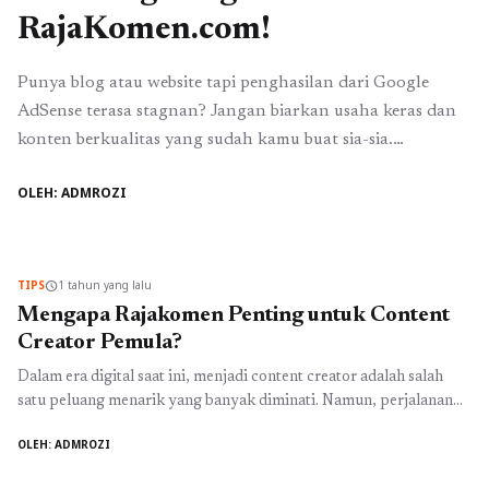
RajaKomen.com!
Punya blog atau website tapi penghasilan dari Google
AdSense terasa stagnan? Jangan biarkan usaha keras dan
konten berkualitas yang sudah kamu buat sia-sia.
Bayangkan jika setiap pengunjung yang datang ke website-
OLEH: ADMROZI
mu bisa diubah menjadi klik nyata yang langsung
menambah pendapatan. Dengan strategi yang tepat,
penghasilan AdSense kamu bisa meningkat pesat. Salah
satu cara tercepat dan ...
Baca Selengkapnya
TIPS
1 tahun yang lalu
schedule
Mengapa Rajakomen Penting untuk Content
Creator Pemula?
Dalam era digital saat ini, menjadi content creator adalah salah
satu peluang menarik yang banyak diminati. Namun, perjalanan
untuk menjadi seorang content creator yang sukses tidak selalu
OLEH: ADMROZI
mudah. Salah satu hal yang bisa membantu perjalanan ini adalah
dengan memahami pengertian dan manfaat dari rajakomen.