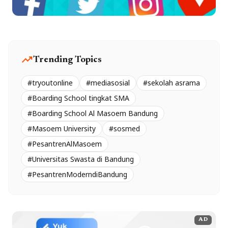
trending_up
Trending Topics
#tryoutonline
#mediasosial
#sekolah asrama
#Boarding School tingkat SMA
#Boarding School Al Masoem Bandung
#Masoem University
#sosmed
#PesantrenAlMasoem
#Universitas Swasta di Bandung
#PesantrenModerndiBandung
AD