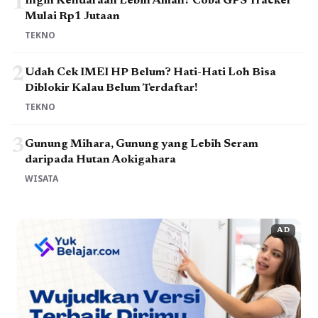
1
Ingin Kendaraan Lebih Aman? Coba GPS Tracker
Mulai Rp1 Jutaan
TEKNO
2
Udah Cek IMEI HP Belum? Hati-Hati Loh Bisa
Diblokir Kalau Belum Terdaftar!
TEKNO
3
Gunung Mihara, Gunung yang Lebih Seram
daripada Hutan Aokigahara
WISATA
AD