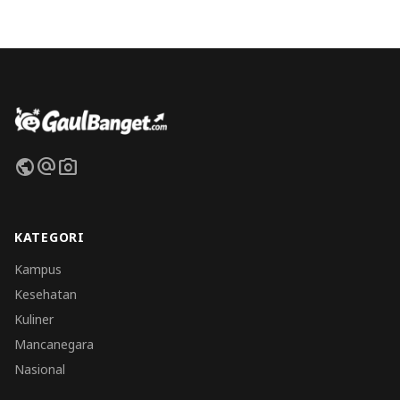
public
alternate_email
photo_camera
KATEGORI
Kampus
Kesehatan
Kuliner
Mancanegara
Nasional