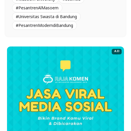
#PesantrenAlMasoem
#Universitas Swasta di Bandung
#PesantrenModerndiBandung
AD