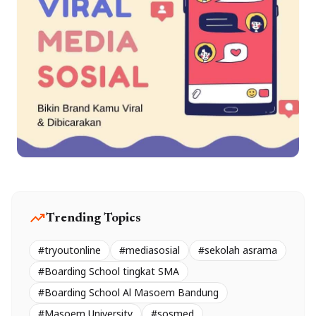
trending_up
Trending Topics
#tryoutonline
#mediasosial
#sekolah asrama
#Boarding School tingkat SMA
#Boarding School Al Masoem Bandung
#Masoem University
#sosmed