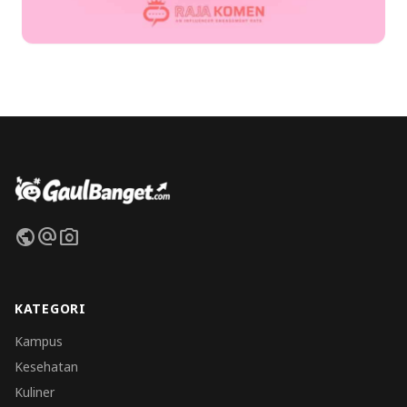
public
alternate_email
photo_camera
KATEGORI
Kampus
Kesehatan
Kuliner