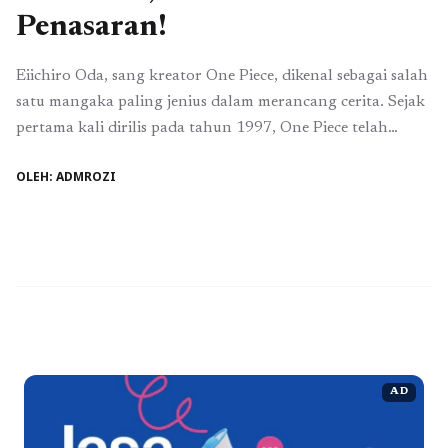
Penasaran!
Eiichiro Oda, sang kreator One Piece, dikenal sebagai salah
satu mangaka paling jenius dalam merancang cerita. Sejak
pertama kali dirilis pada tahun 1997, One Piece telah
berhasil memikat jutaan penggemar di seluruh dunia
OLEH: ADMROZI
dengan alur yang kompleks, karakter yang mendalam, dan
tentu saja, plot twist yang mengejutkan. Setiap kali
penggemar merasa sudah bisa menebak jalan ...
Baca
Selengkapnya
AD