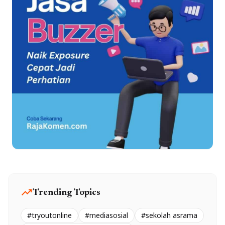
trending_up
Trending Topics
#tryoutonline
#mediasosial
#sekolah asrama